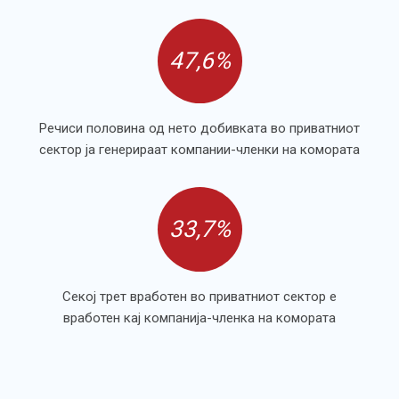
47,6%
Речиси половина од нето добивката во приватниот
сектор ја генерираат компании-членки на комората
33,7%
Секој трет вработен во приватниот сектор е
вработен кај компанија-членка на комората