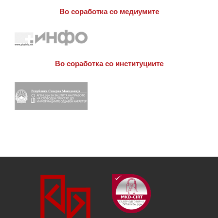
Во соработка со медиумите
Во соработка со институциите