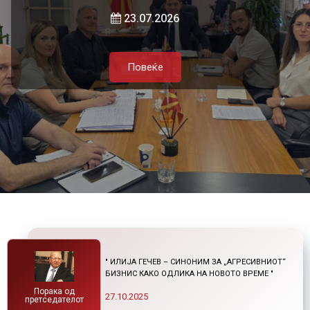
локалната самоуправа и приватниот
и нетарифните бариери
23.07.2026
сектор
Повеќе
21.07.2026
05.08.2026
Повеќе
Повеќе
Повеќе
" ИЛИЈА ГЕЧЕВ – СИНОНИМ ЗА „АГРЕСИВНИОТ“
БИЗНИС КАКО ОДЛИКА НА НОВОТО ВРЕМЕ "
Порака од
27.10.2025
претседателот