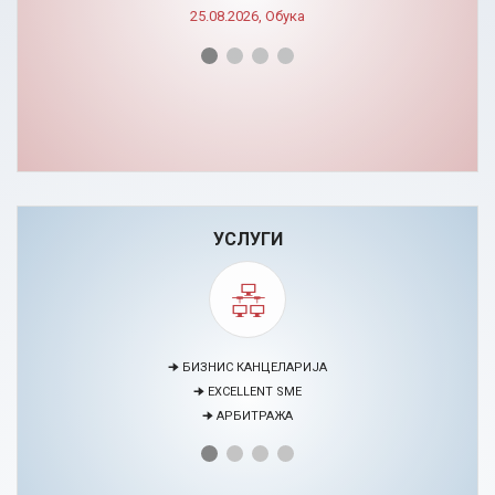
25.08.2026, Обука
УСЛУГИ
🠊 МЕДИЈАЦИЈА
🠊 ПРОЕКТИ
🠊 ЦЕНТАР ЗА ЕДУКАЦИЈА И РАЗВОЈ НА ЧОВЕЧКИ РЕСУРСИ