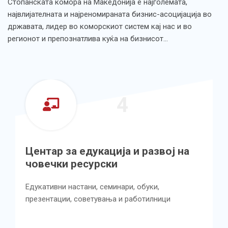
Стопанската комора на Македонија е најголемата,
највлијателната и најреномираната бизнис-асоцијација во
државата, лидер во коморскиот систем кај нас и во
регионот и препознатлива куќа на бизнисот…
4
Центар за едукација и развој на
човечки ресурски
Едукативни настани, семинари, обуки,
презентации, советувања и работилници