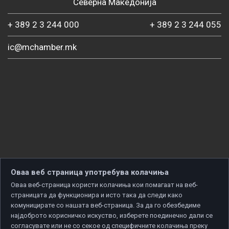
Северна Македонија
+ 389 2 3 244 000
+ 389 2 3 244 055
ic@mchamber.mk
Оваа веб страница употребува колачиња
Оваа веб-страница користи колачиња кои помагаат на веб-
страницата да функционира и исто така да следи како
комуницирате со нашата веб-страница. За да го обезбедиме
најдоброто корисничко искуство, изберете поединечно дали се
согласувате или не со секое од специфичните колачиња преку