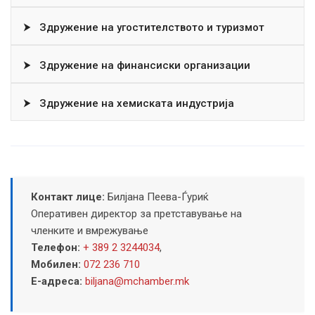
⮞
Здружение на угостителството и туризмот
⮞
Здружение на финансиски организации
⮞
Здружение на хемиската индустрија
Контакт лице:
Билјана Пеева-Ѓуриќ
Оперативен директор за претставување на
членките и вмрежување
Телефон:
+ 389 2 3244034
,
Мобилен:
072 236 710
Е-адреса:
biljana@mchamber.mk