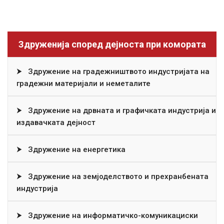
Здруженија според дејноста при комората
⮞
Здружение на градежништвото индустријата на
градежни материјали и неметалите
⮞
Здружение на дрвната и графичката индустрија и
издавачката дејност
⮞
Здружение на енергетика
⮞
Здружение на земјоделството и прехранбената
индустрија
⮞
Здружение на информатичко-комуникациски