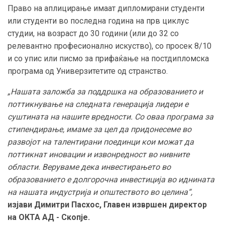
Право на аплицирање имаат дипломирани студенти
или студенти во последна година на прв циклус
студии, на возраст до 30 години (или до 32 со
релевантно професионално искуство), со просек 8/10
и со упис или писмо за прифаќање на постдипломска
програма од Универзитетите од странство.
„Нашата заложба за поддршка на образованието и
поттикнување на следната генерација лидери е
суштината на нашите вредности. Со оваа програма за
стипендирање, имаме за цел да придонесеме во
развојот на талентирани поединци кои можат да
поттикнат иновации и извонредност во нивните
области. Веруваме дека инвестирањето во
образованието е долгорочна инвестиција во иднината
на нашата индустрија и општеството во целина“,
изјави Димитри Пасхос, Главен извршен директор
на ОКТА АД - Скопје.