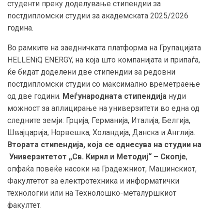
студенти преку доделување стипендии за
постдипломски студии за академската 2025/2026
година.
Во рамките на заедничката платформа на Групацијата
HELLENiQ ENERGY, на која што компанијата и припаѓа,
ќе бидат доделени две стипендии за редовни
постдипломски студии со максимално времетраење
од две години.
Меѓународната стипендија
нуди
можност за аплицирање на универзитети во една од
следните земји: Грција, Германија, Италија, Белгија,
Швајцарија, Норвешка, Холандија, Данска и Англија.
Втората стипендија, која се однесува на студии на
Универзитетот „Св. Кирил и Методиј“ – Скопје
,
опфаќа повеќе насоки на Градежниот, Машинскиот,
Факултетот за електротехника и информатички
технологии или на Технолошко-металуршкиот
факултет.