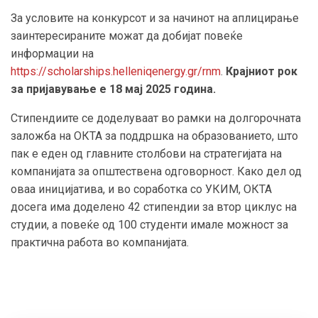
За условите на конкурсот и за начинот на аплицирање
заинтересираните можат да добијат повеќе
информации на
https://scholarships.helleniqenergy.gr/rnm
.
Крајниот рок
за пријавување е 18 мај 2025 година.
Стипендиите се доделуваат во рамки на долгорочната
заложба на ОКТА за поддршка на образованието, што
пак е еден од главните столбови на стратегијата на
компанијата за општествена одговорност. Како дел од
оваа иницијатива, и во соработка со УКИМ, ОКТА
досега има доделено 42 стипендии за втор циклус на
студии, а повеќе од 100 студенти имале можност за
практична работа во компанијата.