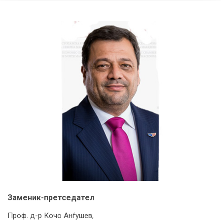
Заменик-претседател
Проф. д-р Кочо Анѓушев,