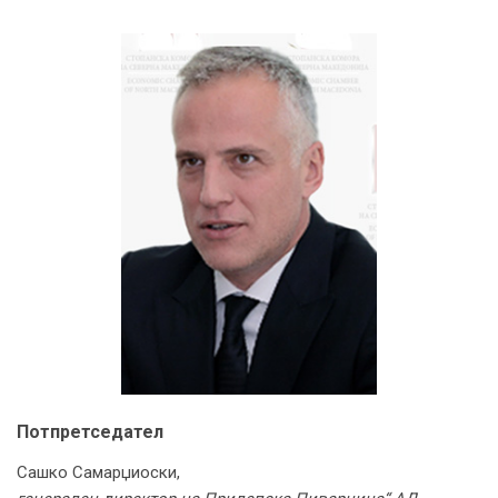
Потпретседател
Сашко Самарџиоски,