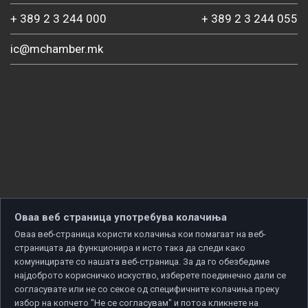
+ 389 2 3 244 000
+ 389 2 3 244 055
ic@mchamber.mk
Оваа веб страница употребува колачиња
Оваа веб-страница користи колачиња кои помагаат на веб-
страницата да функционира и исто така да следи како
комуницирате со нашата веб-страница. За да го обезбедиме
најдоброто корисничко искуство, изберете поединечно дали се
согласувате или не со секое од специфичните колачиња преку
избор на копчето "Не се согласувам" и потоа кликнете на