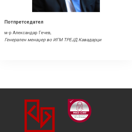
Потпретседател
м-р Александар Гечев,
Генерален менаџер во ИГМ ТРЕЈД Кавадарци