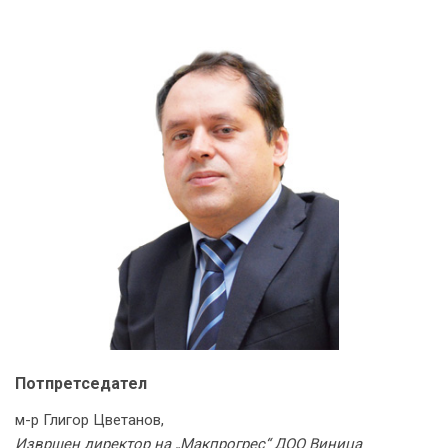
Потпретседател
м-р Глигор Цветанов,
Извршен директор на „Макпрогрес“ ДОО Виница