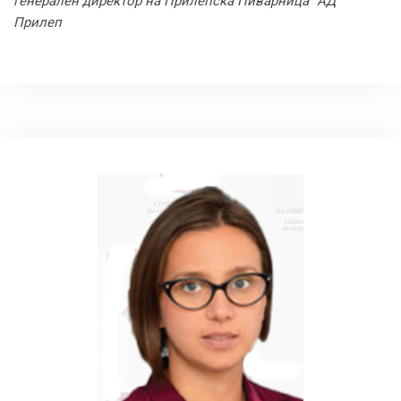
генерален директор на Прилепска Пиварница“ АД
Прилеп