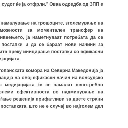
ен судот ќе ја отфрли.“ Оваа одредба од ЗПП е
о намалување на трошоците, зголемување на
 можности за моментален трансфер на
веењето, ја наметнуваат потребата да се
постапки и да се бараат нови начини за
ите преку иницирање постапки со ефикасни
јацијата.
топанската комора на Северна Македонија ја
зација на овој ефикасен начин на вонсудско
 медијацијата ќе се намалат непотребно
големи ефективноста во надминување на
оѓање решенија прифатливи за двете страни
остапката, што не е случај во најголем дел