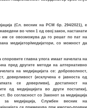
јација (Сл. весник на РСМ бр. 294/2021), е
аведени во член 1 од овој закон, настанати
о им се овозможува да го решат по пат на
ана медијатор/медијатори, со можност да
 споровите главна улога имаат начелата на
чна пред
другите
методи на алтернативно
челата на медијација
та
се: доброволност,
ст, доверливост
(исклучена е јавноста од
пката се доверливи),
достапност на
те од медијацијата во други постапки)
,
ст.
Во согласност со Законот за медијација
н за медијација, Службен весник на
дијацијата се применува при имотно-правни