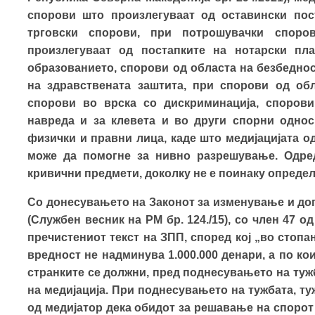
спорови што произлегуваат од оставински пост
трговски спорови, при потрошувачки споро
произлегуваат од постапките на нотарски пл
образованието, спорови од областа на безбеднос
на здравствената заштита, при спорови од обл
спорови во врска со дискриминација, спорови
навреда и за клевета и во други спорни однос
физички и правни лица, каде што медијацијата о
може да помогне за нивно разрешување. Одред
кривични предмети, доколку не е поинаку определ
Со донесувањето на Законот за изменување и до
(Службен весник на РМ бр. 124./15), со член 47 о
пречистениот текст на ЗПП, според кој „во стоп
вредност не надминува 1.000.000 денари, а по ко
странките се должни, пред поднесувањето на тужб
на медијација. При поднесувањето на тужбата, т
од медијатор дека обидот за решавање на спорот 