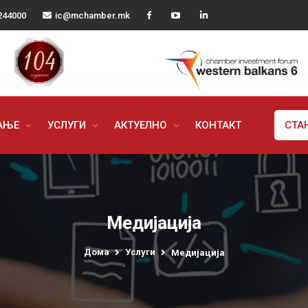
244000
ic@mchamber.mk
РАЊЕ
УСЛУГИ
АКТУЕЛНО
КОНТАКТ
СТА
Медијација
Дома
Услуги
Медијација