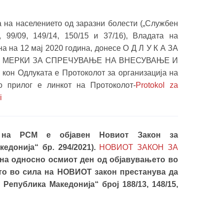
та на населението од заразни болести („Службен
, 99/09, 149/14, 150/15 и 37/16), Владата на
а на 12 мај 2020 година, донесе О Д Л У К А ЗА
 МЕРКИ ЗА СПРЕЧУВАЊЕ НА ВНЕСУВАЊЕ И
 Одлуката е Протоколот за организација на
о прилог е линкот на Протоколот-
Protokol za
i
к на РСМ е објавен Новиот Закон за
едонија“ бр. 294/2021).
НОВИОТ ЗАКОН ЗА
ина односно осмиот ден од објавувањето во
то во сила на НОВИОТ закон престанува да
Република Македонија“ број 188/13, 148/15,