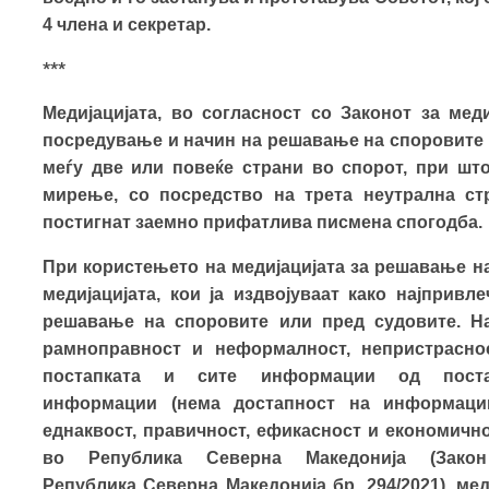
4 члена и секретар.
***
Медијацијата, во согласност со Законот за меди
посредување и начин на решавање на споровите н
меѓу две или повеќе страни во спорот, при шт
мирење, со посредство на трета неутрална стр
постигнат заемно прифатлива писмена спогодба.
При користењето на медијацијата за решавање на
медијацијата,
ко
и
ја издвојуваат како
нај
привле
решавање на споровите или пред судовите. На
рамноправност и неформалност, непристрасно
постапката и сите информации од поста
информации
(нема достапност на информации
еднаквост, правичност, ефикасност и економично
во Република Северна Македонија (Зако
Република Северна Мaкедонија бр. 294/2021), ме