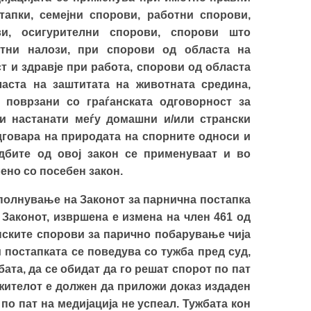
апки, семејни спорови, работни спорови,
ви, осигурителни спорови, спорови што
атни налози, при спорови од областа на
т и здравје при работа, спорови од областа
аста на заштитата на животната средина,
 поврзани со граѓанската одговорност за
и настанати меѓу домашни и/или странски
дговара на природата на спорните односи и
бите од овој закон се применуваат и во
ено со посебен закон.
полнување на Законот за парнична постапка
д Законот, извршена е измена на член 461 од
анските спорови за парично побарување чија
и постапката се поведува со тужба пред суд,
ата, да се обидат да го решат спорот по пат
ужителот е должен да приложи доказ издаден
по пат на медијација не успеал. Тужбата кон