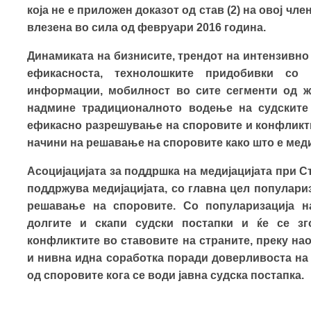
која не е приложен доказот од став (2) на овој чл
влезена во сила од февруари 2016 година.
Динамиката на бизнисите, трендот на интензивн
ефикасноста, технолошките придобивки со
информации, мобилност во сите сегменти од жи
надмине традиционалното водење на судските 
ефикасно разрешување на споровите и конфликт
начини на решавање на споровите како што е меди
Асоцијацијата за поддршка на медијацијата при С
поддржува медијацијата, со главна цел популари
решавање на споровите. Со популаризација на
долгите и скапи судски постапки и ќе се з
конфликтите во ставовите на страните, преку на
и нивна идна соработка поради доверливоста на п
од споровите кога се води јавна судска постапка.