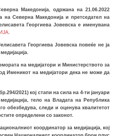
еверна Македонија, одржана на 21.06.2022
а на Северна Македонија и претседател на
Јелисавета Георгиева Јовевска е именувана
ИЈА
.
Јелисавета Георгиева Јовевска повеќе не ја
медијација.
омората на медијатори и Министерството за
од Именикот на медијатори дека не може да
р.294/2021) кој стапи на сила на 4-ти јануари
медијација, тело на Владата на Република
го обезбедува, следи и оценува квалитетот
остите определени со законот.
ационалниот координатор за медијација, кој
ј освен Националниот координатор брои плус