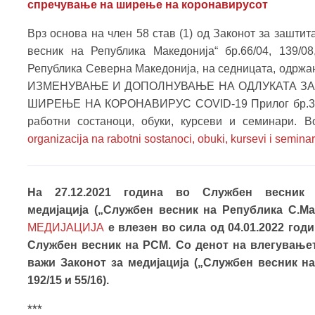
спречување на ширење на коронавирусот
Врз основа на член 58 став (1) од Законот за зашти
весник на Република Македонија“ бр.66/04, 139/08
Република Северна Македонија, на седницата, одржан
ИЗМЕНУВАЊЕ И ДОПОЛНУВАЊЕ НА ОДЛУКАТА ЗА
ШИРЕЊЕ НА КОРОНАВИРУС COVID-19 Прилог бр.3 кон
работни состаноци, обуки, курсеви и семинари. В
organizacija na rabotni sostanoci, obuki, kursevi i seminar
На 27.12.2021 година во Службен весни
медијација („Службен весник на Република С.Мaк
МЕДИЈАЦИЈА
е влезен во сила од 04.01.2022 год
Службен весник на РСМ. Со денот на влегување
важи Законот за медијација („Службен весник на 
192/15 и 55/16).
***