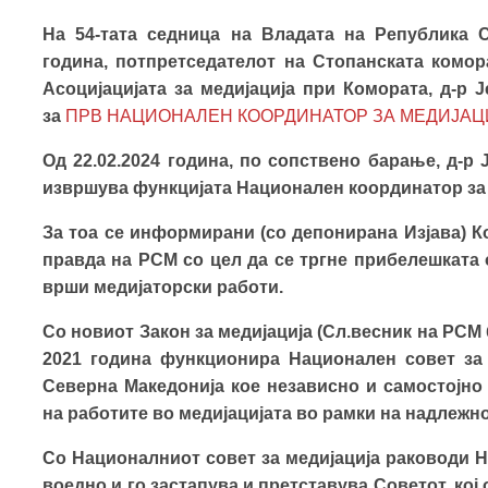
На 54-тата седница на Владата на Република С
година, потпретседателот на Стопанската комор
Асоцијацијата за медијација при Комората, д-р 
за
ПРВ НАЦИОНАЛЕН КООРДИНАТОР ЗА МЕДИЈАЦ
Од 22.02.2024 година, по сопствено барање, д-р 
извршува функцијата Национален координатор за 
За тоа се информирани (со депонирана Изјава) К
правда на РСМ со цел да се тргне прибелешката 
врши медијаторски работи.
Со новиот Закон за медијација (Сл.весник на РСМ б
2021 година функционира Национален совет за 
Северна Македонија кое
независно и самостојно 
на работите во медијацијата во рамки на надлежн
Со Националниот совет за медијација раководи Н
воедно и го застапува и претставува Советот, ко