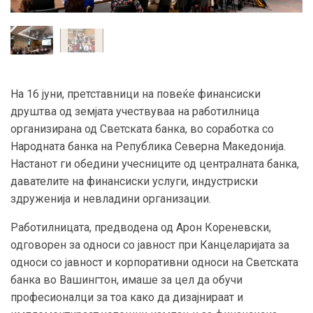
На 16 јуни, претставници на повеќе финансиски
друштва од земјата учествуваа на работилница
организирана од Светската банка, во соработка со
Народната банка на Република Северна Македонија.
Настанот ги обедини учесниците од централната банка,
давателите на финансиски услуги, индустриски
здруженија и невладини организации.
Работилницата, предводена од Арон Кореневски,
одговорен за односи со јавност при Канцеларијата за
односи со јавност и корпоративни односи на Светската
банка во Вашингтон, имаше за цел да обучи
професионалци за тоа како да дизајнираат и