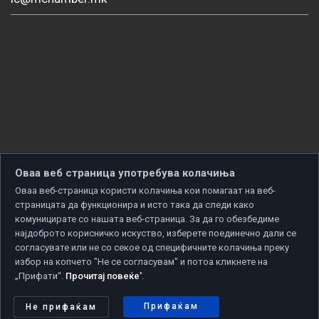
Оваа веб страница употребува колачиња
Оваа веб-страница користи колачиња кои помагаат на веб-
страницата да функционира и исто така да следи како
комуницирате со нашата веб-страница. За да го обезбедиме
најдоброто корисничко искуство, изберете поединечно дали се
согласувате или не со секое од специфичните колачиња преку
избор на копчето "Не се согласувам" и потоа кликнете на
„Прифати“.
Прочитај повеќе'
.
Copyright © 2026 Developed by
Unet
. All rights reserved.
Политика за приватност
|
Политика за колачиња
Прифаќам
Не прифаќам