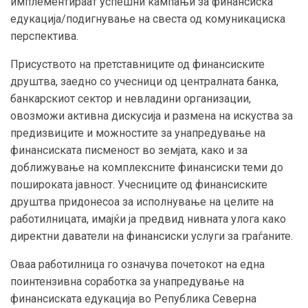
имплементираат успешни кампањи за финансиска
едукација/подигнување на свеста од комуникациска
перспектива.
Присуството на претставниците од финансиските
друштва, заедно со учесници од централната банка,
банкарскиот сектор и невладини организации,
овозможи активна дискусија и размена на искуства за
предизвиците и можностите за унапредување на
финансиската писменост во земјата, како и за
доближување на комплексните финансиски теми до
пошироката јавност. Учесниците од финансиските
друштва придонесоа за исполнување на целите на
работилницата, имајќи ја предвид нивната улога како
директни даватели на финансиски услуги за граѓаните.
Оваа работилница го означува почетокот на една
поинтензивна соработка за унапредување на
финансиската едукација во Република Северна