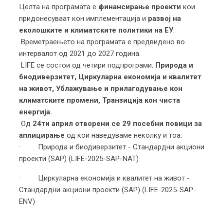
Целта на програмата е
финансирање проекти
кои
придонесуваат кон имплементација и
развој на
еколошките и климатските политики на ЕУ
.
Времетраењето на програмата е предвидено во
интервалот од 2021 до 2027 година.
LIFE се состои од четири подпрограми:
Природа и
биодиверзитет, Циркуларна економија и квалитет
на живот, Ублажување и прилагодување кон
климатските промени, Транзиција кон чиста
енергија.
Од
24ти април отворени се 29 посебни повици за
аплицирање
од кои наведуваме неколку и тоа:
· Природа и биодиверзитет - Стандардни акциони
проекти (SAP) (LIFE-2025-SAP-NAT)
· Циркуларна економија и квалитет на живот -
Стандардни акциони проекти (SAP) (LIFE-2025-SAP-
ENV)