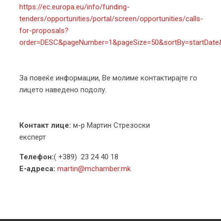
https://ec.europa.eu/info/funding-
tenders/opportunities/portal/screen/opportunities/calls-
for-proposals?
order=DESC&pageNumber=1&pageSize=50&sortBy=startDate
За повеќе информации, Ве молиме контактирајте го
лицето наведено подолу.
Контакт лице:
м-р Мартин Стрезоски
експерт
Телефон:
( +389) 23 24 40 18
Е-адреса:
martin@mchamber.mk