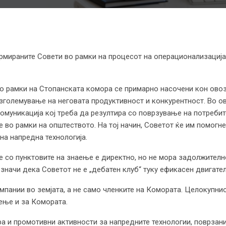
рмираните Совети во рамки на процесот на операционализација
во рамки на Стопанската комора се примарно насочени кон ов
зголемување на неговата продуктивност и конкурентност. Во ово
комуникација кој треба да резултира со поврзување на потреби
 во рамки на општеството. На тој начин, Советот ќе им помогне 
на напредна технологија.
 со пунктовите на знаење е директно, но не мора задолжителн
значи дека Советот не е „дебатен клуб“ туку ефикасен двигател
мпании во земјата, а не само членките на Комората. Целокупни
аење и за Комората.
 и промотивни активности за напредните технологии, поврзани 