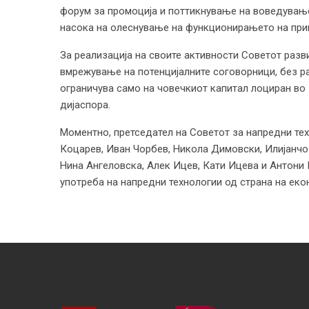
форум за промоција и поттикнување на воведувањ
насока на олеснување на функционирањето на при
За реализација на своите активности Советот разв
вмрежување на потенцијалните соговорници, без раз
ограничува само на човечкиот капитал лоциран во 
дијаспора.
Моментно, претседател на Советот за напредни те
Коцарев, Иван Чорбев, Никола Димовски, Илијанчо 
Нина Ангеловска, Алек Ицев, Кати Ицева и Антони П
употреба на напредни технологии од страна на екон