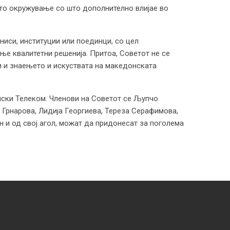
то окружување со што дополнително влијае во
ниси, институции или поединци, со цел
ање квалитетни решенија. Притоа, Советот не се
ти и знаењето и искуствата на македонската
нски Телеком. Членови на Советот се Љупчо
 Грнарова, Лидија Георгиева, Тереза Серафимова,
н и од свој агол, можат да придонесат за поголема