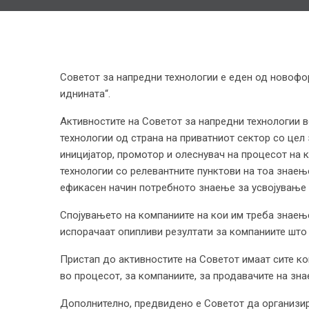
Советот за напредни технологии е еден од новофо
иднината“.
Активностите на Советот за напредни технологии 
технологии од страна на приватниот сектор со цел 
иницијатор, промотор и олеснувач на процесот на 
технологии со релевантните пунктови на тоа знаење
ефикасен начин потребното знаење за усвојување 
Спојувањето на компаниите на кои им треба знаење
испорачаат опипливи резултати за компаниите што 
Пристап до активностите на Советот имаат сите ко
во процесот, за компаниите, за продавачите на зн
Дополнително, предвидено е Советот да организира