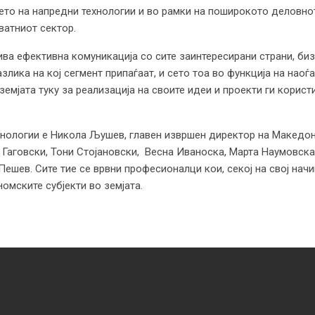
ето на напредни технологии и во рамки на поширокото деловно
ватниот сектор.
ива ефективна комуникација со сите заинтересирани страни, биз
лика на кој сегмент припаѓаат, и сето тоа во функција на наоѓ
земјата туку за реализација на своите идеи и проекти ги корис
хнологии е Никола Љушев, главен извршен директор на Македо
Гаговски, Тони Стојановски, Весна Иваноска, Марта Наумовска
ешев. Сите тие се врвни професионалци кои, секој на свој начи
омските субјекти во земјата.