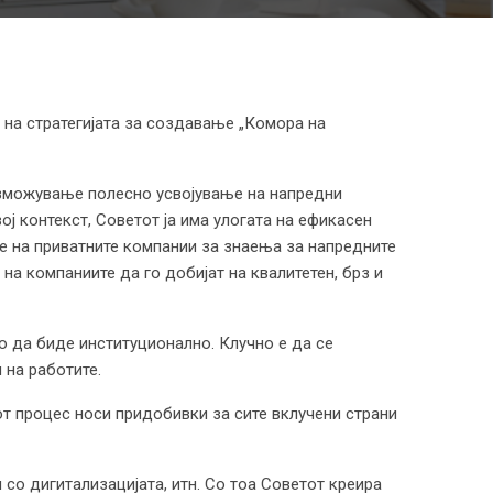
 на стратегијата за создавање „Комора на
озможување полесно усвојување на напредни
ј контекст, Советот ја има улогата на ефикасен
те на приватните компании за знаења за напредните
на компаниите да го добијат на квалитетен, брз и
о да биде институционално. Клучно е да се
 на работите.
от процес носи придобивки за сите вклучени страни
со дигитализацијата, итн. Со тоа Советот креира