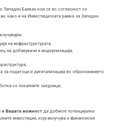
о Западен Балкан кои се во согласност со
кан, како и на Инвестициската рамка за Западен
клучувајќи:
ција на инфраструктурата;
нец на добавувачи и модернизација;
фраструктура;
ра за податоци и дигитализација во образованието
ботка со локалните заедници;
а е Вашата
можност
да добиете потенцијална
лните инвестиции, која вклучува и финансиски