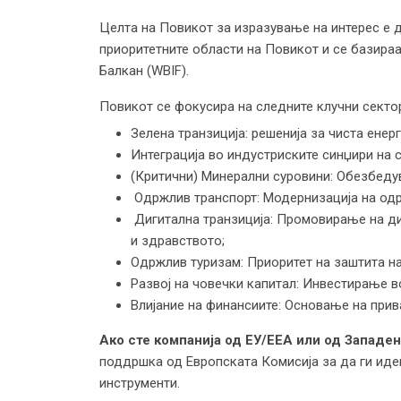
Целта на Повикот за изразување на интерес е д
приоритетните области на Повикот и се базираа
Балкан (WBIF).
Повикот се фокусира на следните клучни сектор
Зелена транзиција: решенија за чиста енер
Интеграција во индустриските синџири на 
(Критични) Минерални суровини: Обезбеду
Одржлив транспорт: Модернизација на одр
Дигитална транзиција: Промовирање на диг
и здравството;
Одржлив туризам: Приоритет на заштита на
Развој на човечки капитал: Инвестирање во
Влијание на финансиите: Основање на прив
Ако сте компанија
од ЕУ/ЕЕА или од Западен
поддршка од Европската Комисија за да ги иде
инструменти.