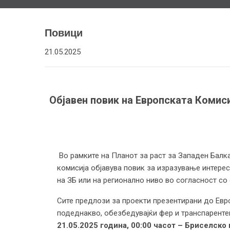
Повици
21.05.2025
Објавен повик на Европската Комис
Во рамките на Планот за раст за Западен Балк
комисија објавува повик за изразување интерес
на ЗБ или на регионално ниво во согласност со 
Сите предлози за проекти презентирани до Евро
подеднакво, обезбедувајќи фер и транспаренте
21.05.2025 година, 00:00 часот – Бриселско