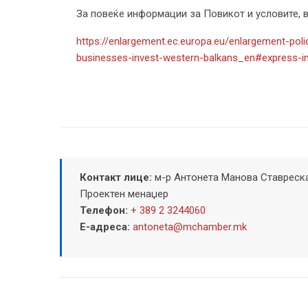
За повеќе информации за Повикот и условите, в
https://enlargement.ec.europa.eu/enlargement-po
businesses-invest-western-balkans_en#express-in
Контакт лице:
м-р Антонета Манова Ставреск
Проектен менаџер
Телефон:
+ 389 2 3244060
Е-адреса:
antoneta@mchamber.mk