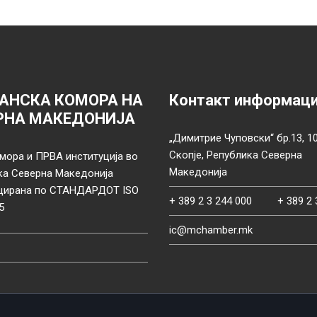
АНСКА КОМОРА НА
Контакт информац
РНА МАКЕДОНИЈА
„Димитрие Чуповски“ бр.13, 1
Скопје, Република Северна
мора и ПРВА институција во
Македонија
ка Северна Македонија
цирана по СТАНДАРДОТ ISO
+ 389 2 3 244 000
+ 389 2 
5
ic@mchamber.mk