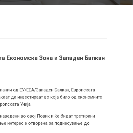
та Економска Зона и Западен Балкан
мпании од ЕУ/ЕЕА/Западен Балкан, Европската
акаат да инвестираат во која било од економиите
ропската Унија.
наведени во овој Повик и ќе бидат третирани
вање интерес е отворена за поднесување
до