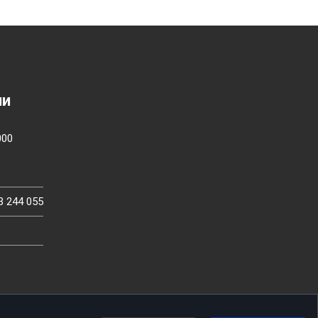
ии
000
3 244 055