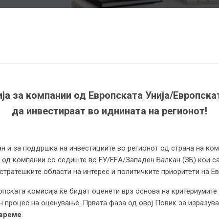
ија за компании од Европската Унија/Европска
да инвестираат во иднината на регионот!
ан и за поддршка на инвестициите во регионот од страна на ко
 од компании со седиште во ЕУ/ЕЕА/Западен Балкан (ЗБ) кои с
стратешките области на интерес и политичките приоритети на Ев
пската комисија ќе бидат оценети врз основа на критериумите 
н процес на оценување. Првата фаза од овој Повик за изразу
 време
.