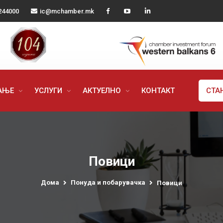
244000
ic@mchamber.mk
РАЊЕ
УСЛУГИ
АКТУЕЛНО
КОНТАКТ
СТА
Повици
Дома
Понуда и побарувачка
Повици