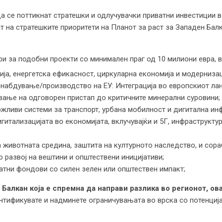
а се поттикнат стратешки и одлучувачки приватни инвестиции в
т на стратешките приоритети на Планот за раст за Западен Бал
и за подобни проекти со минимален праг од 10 милиони евра, в
гија, енергетска ефикасност, циркуларна економија и модерниза
снабдување/производство на ЕУ: Интеграција во европскиот ла
вање на одговорен пристап до критичните минерални суровини;
жливи системи за транспорт, урбана мобилност и дигитална ин
итализацијата во економијата, вклучувајќи и 5Г, инфраструкту
 животната средина, заштита на културното наследство, и сора
 развој на вештини и општествени иницијативи;
атни фондови со силен зелен или општествен импакт;
 Балкан кој
а
е спремн
а
да направи разлика во регионот
, о
в
нтификувате и надминете ограничувањата во врска со потенција