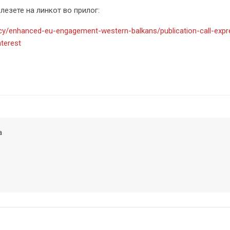
лезете на линкот во прилог:
licy/enhanced-eu-engagement-western-balkans/publication-call-exp
terest
а