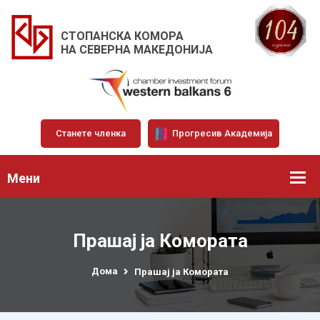
СТОПАНСКА КОМОРА
НА СЕВЕРНА МАКЕДОНИЈА
Станете членка
Прогресив Академија
Мени
Прашај ја Комората
Дома
Прашај ја Комората