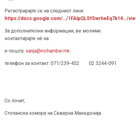
Регистрирајте се на следниот линк:
https://docs.google.com/.../1FAIpQLSfSwrheEq7b14.../vi
За дополнителни информации, ве молиме
контактирајте нè на:
е-пошта:
sanja@mchamber.mk
телефон за контакт: 071/239-452 02 3244-091
Со почит,
Стопанска комора на Северна Македонија