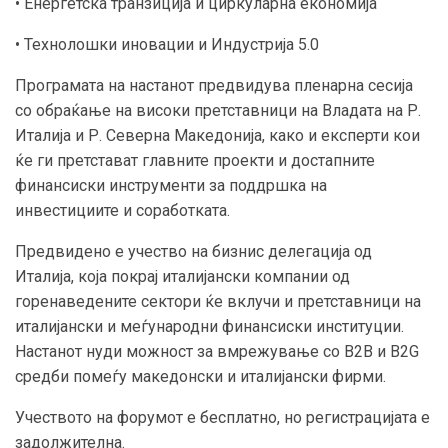
• Енергетска транзиција и циркуларна економија
• Технолошки иновации и Индустрија 5.0
Програмата на настанот предвидува пленарна сесија
со обраќање на високи претставници на Владата на Р.
Италија и Р. Северна Македонија, како и експерти кои
ќе ги претстават главните проекти и достапните
финансиски инструменти за поддршка на
инвестициите и соработката.
Предвидено е учество на бизнис делегација од
Италија, која покрај италијански компании од
горенаведените сектори ќе вклучи и претставници на
италијански и меѓународни финансиски институции.
Настанот нуди можност за вмрежување со B2B и B2G
средби помеѓу македонски и италијански фирми.
Учеството на форумот е бесплатно, но регистрацијата е
задолжителна.