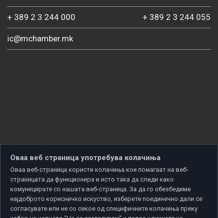
+ 389 2 3 244 000
+ 389 2 3 244 055
ic@mchamber.mk
Оваа веб страница употребува колачиња
Оваа веб-страница користи колачиња кои помагаат на веб-
страницата да функционира и исто така да следи како
комуницирате со нашата веб-страница. За да го обезбедиме
најдоброто корисничко искуство, изберете поединечно дали се
согласувате или не со секое од специфичните колачиња преку