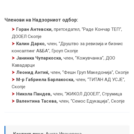
Членови на Надзорниот одбор:
⮞
Горан Антевски,
претседател
,
“Раде Кончар ТЕП“,
ДООЕЛ Скопје
⮞
Kалин Дарко,
член
,
“Друштво за ревизија и бизнис
консалтинг А&БА“, Гроуп Скопје
⮞
Јанинка Чупаркоска,
член
,
“Кожувчанка“, ДОО
Кавадарци
⮞
Леонид Антиќ,
член
,
“Фешн Груп Македонија“, Скопје
⮞
М-р Габриела Барлакоска,
член
,
“ТИТАН АД УСЈЕ“,
Скопје
⮞
Никола Пандев,
член
,
“ЖИКОЛ ДООЕЛ“, Струмица
⮞
Валентина Тасева,
член
,
“Семос Eдукација“, Скопје
Контакт лице
:
Анета Ивановска