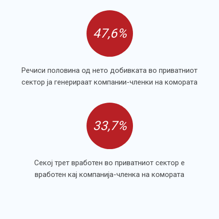
47,6%
Речиси половина од нето добивката во приватниот
сектор ја генерираат компании-членки на комората
33,7%
Секој трет вработен во приватниот сектор е
вработен кај компанија-членка на комората