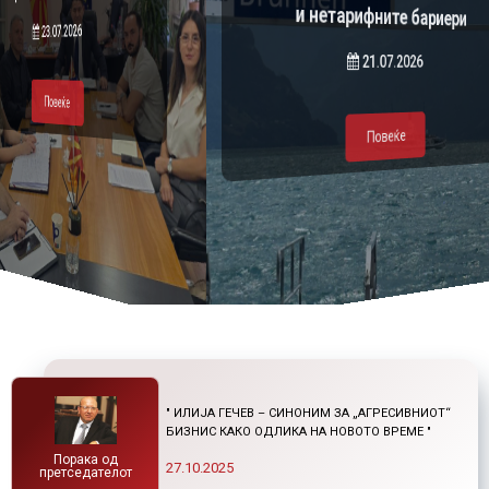
и нетарифните бариери
23.07.2026
Повеќе
Повеќе
21.07.2026
Повеќе
Повеќе
" ИЛИЈА ГЕЧЕВ – СИНОНИМ ЗА „АГРЕСИВНИОТ“
БИЗНИС КАКО ОДЛИКА НА НОВОТО ВРЕМЕ "
Порака од
27.10.2025
претседателот