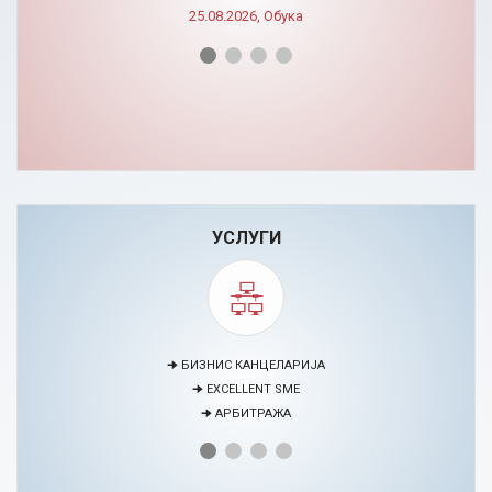
УСЛУГИ
🠊 МЕДИЈАЦИЈА
🠊 ПРОЕКТИ
🠊 ЦЕНТАР ЗА ЕДУКАЦИЈА И РАЗВОЈ НА ЧОВЕЧКИ РЕСУРСИ