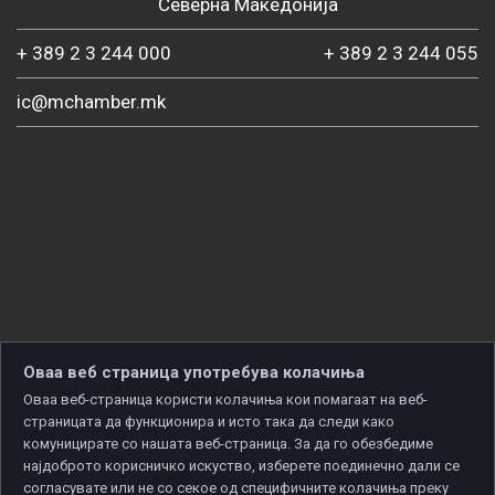
Северна Македонија
+ 389 2 3 244 000
+ 389 2 3 244 055
ic@mchamber.mk
Оваа веб страница употребува колачиња
Оваа веб-страница користи колачиња кои помагаат на веб-
страницата да функционира и исто така да следи како
комуницирате со нашата веб-страница. За да го обезбедиме
најдоброто корисничко искуство, изберете поединечно дали се
согласувате или не со секое од специфичните колачиња преку