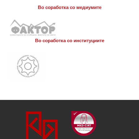
Во соработка со медиумите
Во соработка со институциите