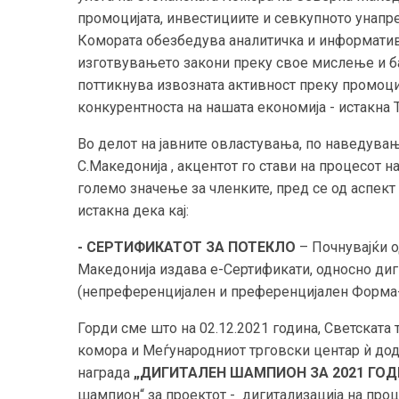
промоцијата, инвестициите и севкупното унапре
Комората обезбедува аналитичка и информатив
изготвувањето закони преку свое мислење и б
поттикнува извозната активност преку промоциј
конкурентноста на нашата економија - истакна 
Во делот на јавните овластувања, по наведувањ
С.Македонија , акцентот го стави на процесот н
големо значење за членките, пред се од аспект 
истакна дека кај:
- СЕРТИФИКАТОТ ЗА ПОТЕКЛО
– Почнувајќи о
Македонија издава е-Сертификати, односно диг
(непреференцијален и преференцијален Форма
Горди сме што на 02.12.2021 година, Светската
комора и Меѓународниот трговски центар ѝ дод
награда
„ДИГИТАЛЕН ШАМПИОН ЗА 2021 ГОД
шампион“ за проектот - дигитализација на про