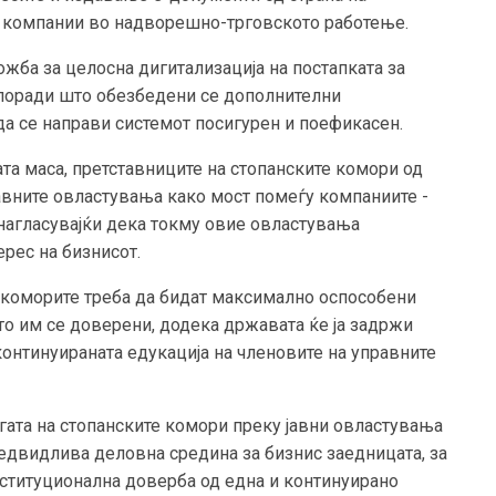
е компании во надворешно-трговското работење.
аложба за целосна дигитализација на постапката за
 поради што обезбедени се дополнителни
да се направи системот посигурен и поефикасен.
та маса, претставниците на стопанските комори од
јавните овластувања како мост помеѓу компаниите -
 нагласувајќи дека токму овие овластувања
рес на бизнисот.
 коморите треба да бидат максимално оспособени
о им се доверени, додека државата ќе ја задржи
 континуираната едукација на членовите на управните
огата на стопанските комори преку јавни овластувања
редвидлива деловна средина за бизнис заедницата, за
ституционална доверба од една и континуирано