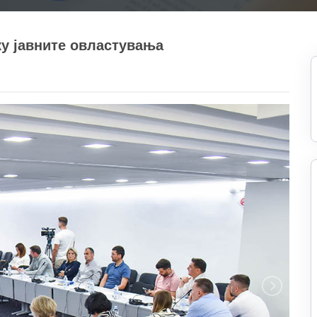
ку јавните овластувања