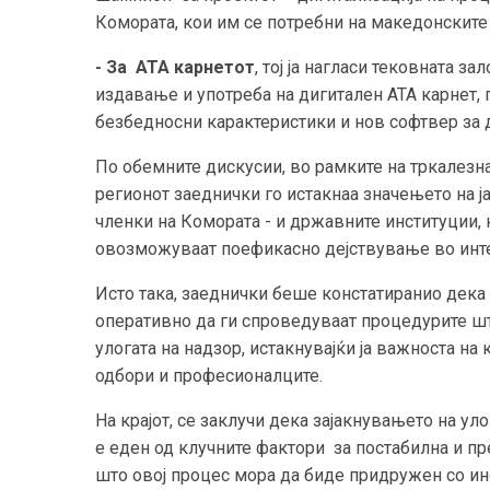
Комората, кои им се потребни на македонскит
- За АТА карнетот
, тој ја нагласи тековната з
издавање и употреба на дигитален АТА карнет,
безбедносни карактеристики и нов софтвер за 
По обемните дискусии, во рамките на тркалезна
регионот заеднички го истакнаа значењето на 
членки на Комората - и државните институции,
овозможуваат поефикасно дејствување во инте
Исто така, заеднички беше констатиранио дека
оперативно да ги спроведуваат процедурите шт
улогата на надзор, истакнувајќи ја важноста на
одбори и професионалците.
На крајот, се заклучи дека зајакнувањето на ул
е еден од клучните фактори за постабилна и п
што овој процес мора да биде придружен со ин