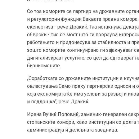
Со тоа коморите се партнер на државните орг
и регулаторни функции,Ваквата правна комора 
експертиза - рече Дракиќ. Таа истакнува дека 
обврски - тие се мост што ги поврзува интереси
работењето и придонесува за стабилноста и пр
зошто коморите континуирано ги зајакнуваат св
дигитализираат услугите, со цел да одговорат 
бизнисмените.
„Соработката со државните институции е клучн
овластувања.Само преку партнерски односи и 
која економијата ќе има услови за развој и ино
и поддршка“, рече Дракиќ
Ирена Вучиќ Поповиќ
,
заменик-генерален секре
стопанските комори, како институции со долга 
администрација и деловната заедница.