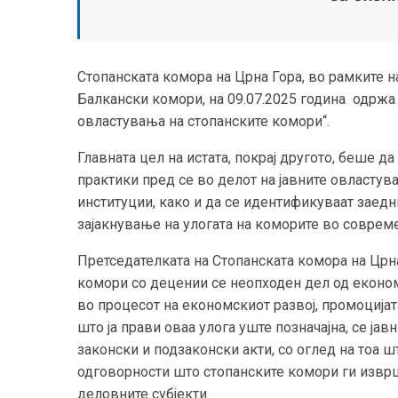
Стопанската комора на Црна Гора, во рамките на
Балкански комори, на 09.07.2025 година одржа 
овластувања на стопанските комори“.
Главната цел на истата, покрај другото, беше д
практики пред се во делот на јавните овласту
институции, како и да се идентификуваат зае
зајакнување на улогата на коморите во соврем
Претседателката на Стопанската комора на Црна
комори со децении се неопходен дел од економ
во процесот на економскиот развој, промоцијата
што ја прави оваа улога уште позначајна, се ј
законски и подзаконски акти, со оглед на тоа 
одговорности што стопанските комори ги изврш
деловните субјекти.