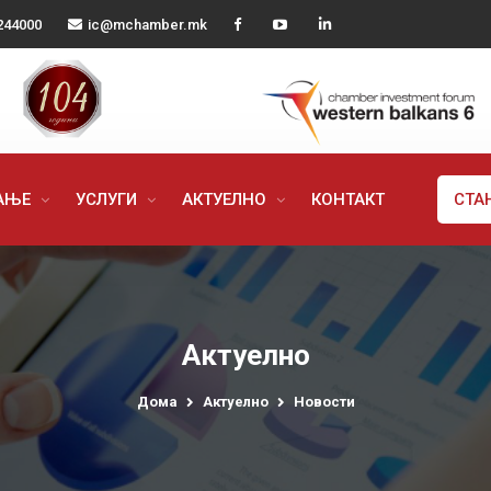
244000
ic@mchamber.mk
РАЊЕ
УСЛУГИ
АКТУЕЛНО
КОНТАКТ
СТА
Актуелно
Дома
Актуелно
Новости