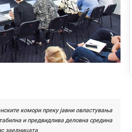
анските комори преку јавни овластувања
стабилна и предвидлива деловна средина
ис заедницата