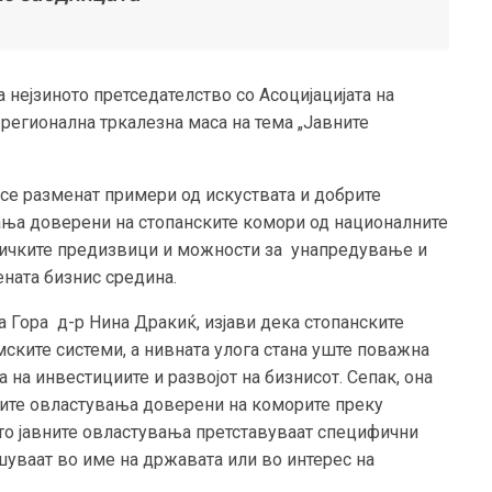
 нејзиното претседателство со Асоцијацијата на
регионална тркалезна маса на тема „Јавните
а се разменат примери од искуствата и добрите
вања доверени на стопанските комори од националните
дничките предизвици и можности за унапредување и
ената бизнис средина.
 Гора д-р Нина Дракиќ, изјави дека стопанските
ските системи, а нивната улога стана уште поважна
 на инвестициите и развојот на бизнисот. Сепак, она
авните овластувања доверени на коморите преку
што јавните овластувања претставуваат специфични
уваат во име на државата или во интерес на