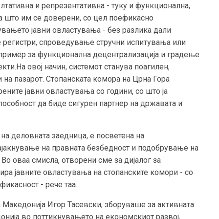
ултативна и репрезентативна - туку и функционална,
а што им се доверени, со цел поефикасно
вањето јавни овластувања - без разлика дали
е регистри, спроведување стручни испитувања или
пример за функционална децентрализација и градење
кти.На овој начин, системот станува поагилен,
 на пазарот. Стопанската комора на Црна Гора
ните јавни овластувања со години, со што ја
пособност да биде сигурен партнер на државата и
 на деловната заедница, е посветена на
ајакнување на правната безбедност и подобрување на
Во оваа смисла, отворени сме за дијалог за
ира јавните овластувања на стопанските комори - со
фикасност - рече таа.
 Македонија Игор Тасевски, зборуваше за активната
онија во поттикнувањето на економскиот развој,