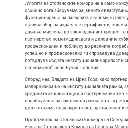
„Улогата на стопанските комори не е само конс
особено кога зборуваме за јавните овластувањ
функционирање на пазарната економија.Доделу
станува збор за издавање сертификати, водењ
давање мислења во законодавниот процес - е 
партнерство помеѓу државата и деловните субје
професионален и поблиску до реалните потреби
успешно и професионално ги спроведува довере
потврдува својата институционална зрелост и с
економијата“, рече Вучиќ Поповиќ.
Според неа, Владата на Црна Гора, како партнер
модернизирање на институционалната рамка, з
средината за инвестиции и претприемништво. - 
подобрување на законската рамка што ги регул
цел поголема транспарентност, одговорност и е
Претставник на Стопанската комора на Северна
улога на Стопанската Комора на Северна Макед