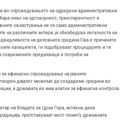
ани во спроведувањето на одредени административни
бара ниво на одговорност, транспарентност и
јавните овластувања не се само административни
те на различните актери, ја обезбедува легалноста на
едвидливоста на деловната средина.Ова е причината
оите капацитети, ги подобруваат процедурите и ги
на современите предизвици и потреби на
а за ефикасно спроведување на јавните
отворен дијалог можеме да создадеме средина во
вации, а државата ќе има алатки за ефикасна контрола
тар на Владата на Црна Гора, истакна дека
традиција, претставуваат мост помеѓу државната