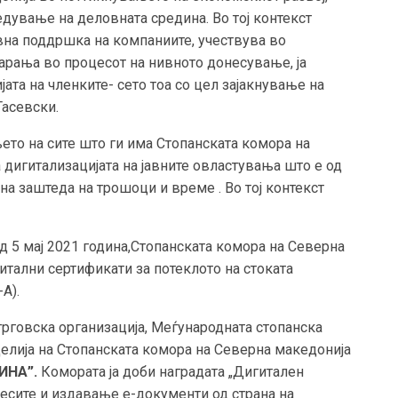
дување на деловната средина. Во тој контекст
на поддршка на компаниите, учествува во
арања во процесот на нивното донесување, ја
ата на членките- сето тоа со цел зајакнување на
Тасевски.
ето на сите што ги има Стопанската комора на
а дигитализацијата на јавните овластувања што е од
на заштеда на трошоци и време . Во тој контекст
д 5 мај 2021 година,Стопанската комора на Северна
итални сертификати за потеклото на стоката
-А).
 трговска организација, Меѓународната стопанска
елија на Стопанската комора на Северна македонија
ИНА”.
Комората ја доби наградата „Дигитален
цесите и издавање е-документи од страна на