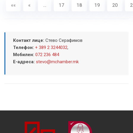
««
«
…
17
18
19
20
2
Контакт лице:
Стево Серафимов
Телефон:
+ 389 2 3244032
,
Мобилен:
072 236 484
Е-адреса:
stevo@mchamber.mk