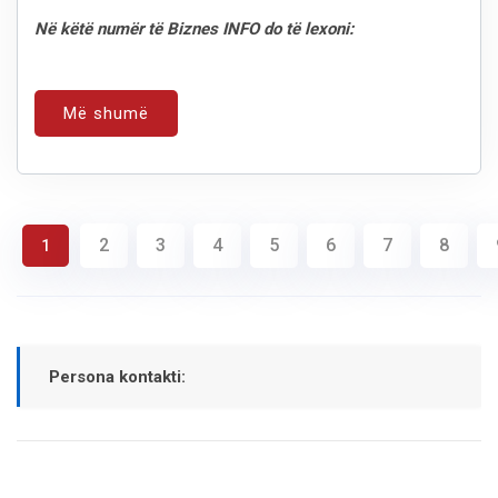
Në këtë numër të Biznes INFO do të lexoni:
Më shumë
2
3
4
5
6
7
8
1
Persona kontakti: