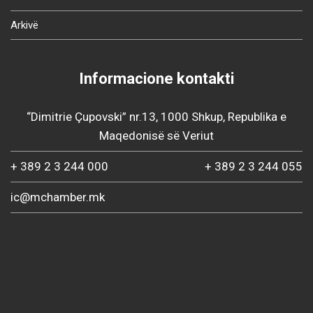
Arkivë
Informacione kontakti
“Dimitrie Çupovski” nr.13, 1000 Shkup, Republika e
Maqedonisë së Veriut
+ 389 2 3 244 000
+ 389 2 3 244 055
ic@mchamber.mk