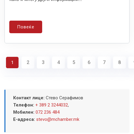
Повеќе
2
3
4
5
6
7
8
1
Контакт лице:
Стево Серафимов
Телефон:
+ 389 2 3244032
,
Мобилен:
072 236 484
Е-адреса:
stevo@mchamber.mk