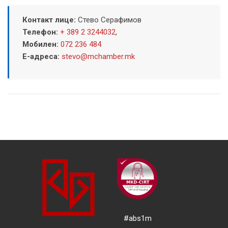
Контакт лице:
Стево Серафимов
Телефон:
+ 389 2 3244032
,
Мобилен:
072 236 484
Е-адреса:
stevo@mchamber.mk
#abs1m