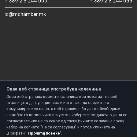
+ 389 2 3 244 000
+ 389 2 3 244 055
ic@mchamber.mk
Оваа веб страница употребува колачиња
Оваа веб-страница користи колачиња кои помагаат на веб-
страницата да функционира и исто така да следи како
комуницирате со нашата веб-страница. За да го обезбедиме
најдоброто корисничко искуство, изберете поединечно дали се
согласувате или не со секое од специфичните колачиња преку
избор на копчето "Не се согласувам" и потоа кликнете на
„Прифати“.
Прочитај повеќе'
.
Copyright © 2026 Developed by
Unet
. All rights reserved.