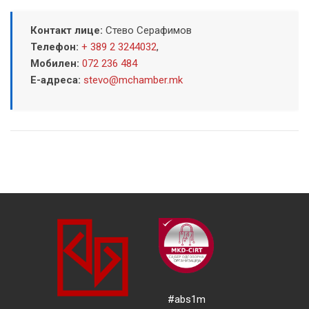
Контакт лице:
Стево Серафимов
Телефон:
+ 389 2 3244032
,
Мобилен:
072 236 484
Е-адреса:
stevo@mchamber.mk
#abs1m