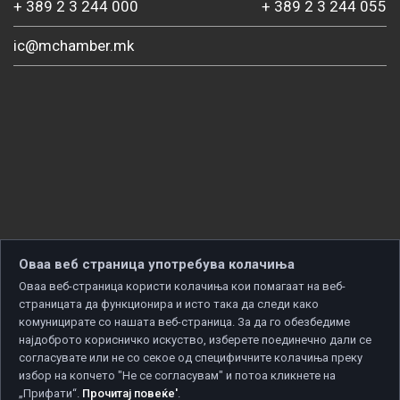
+ 389 2 3 244 000
+ 389 2 3 244 055
ic@mchamber.mk
Оваа веб страница употребува колачиња
Оваа веб-страница користи колачиња кои помагаат на веб-
страницата да функционира и исто така да следи како
комуницирате со нашата веб-страница. За да го обезбедиме
најдоброто корисничко искуство, изберете поединечно дали се
согласувате или не со секое од специфичните колачиња преку
избор на копчето "Не се согласувам" и потоа кликнете на
„Прифати“.
Прочитај повеќе'
.
Copyright © 2026 Developed by
Unet
. All rights reserved.