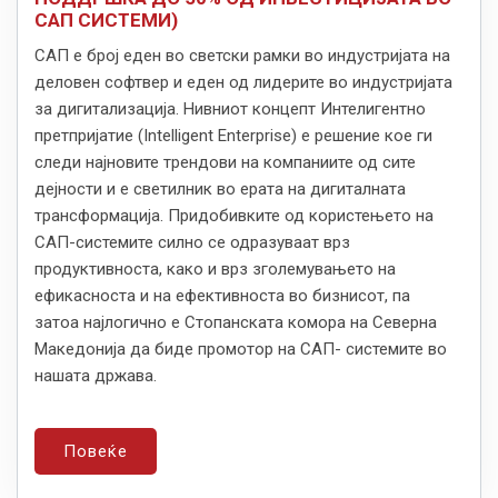
САП СИСТЕМИ)
САП е број еден во светски рамки во индустријата на
деловен софтвер и еден од лидерите во индустријата
за дигитализација. Нивниот концепт Интелигентно
претпријатие (Intelligent Enterprise) е решение кое ги
следи најновите трендови на компаниите од сите
дејности и е светилник во ерата на дигиталната
трансформација. Придобивките од користењето на
САП-системите силно се одразуваат врз
продуктивноста, како и врз зголемувањето на
ефикасноста и на ефективноста во бизнисот, па
затоа најлогично е Стопанската комора на Северна
Македонија да биде промотор на САП- системите во
нашата држава.
Повеќе