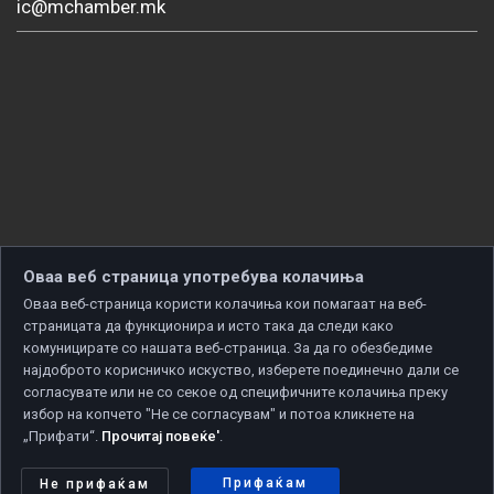
ic@mchamber.mk
Оваа веб страница употребува колачиња
Оваа веб-страница користи колачиња кои помагаат на веб-
страницата да функционира и исто така да следи како
комуницирате со нашата веб-страница. За да го обезбедиме
најдоброто корисничко искуство, изберете поединечно дали се
согласувате или не со секое од специфичните колачиња преку
избор на копчето "Не се согласувам" и потоа кликнете на
„Прифати“.
Прочитај повеќе'
.
Copyright © 2026 Developed by
Unet
. All rights reserved.
Политика за приватност
|
Политика за колачиња
Прифаќам
Не прифаќам