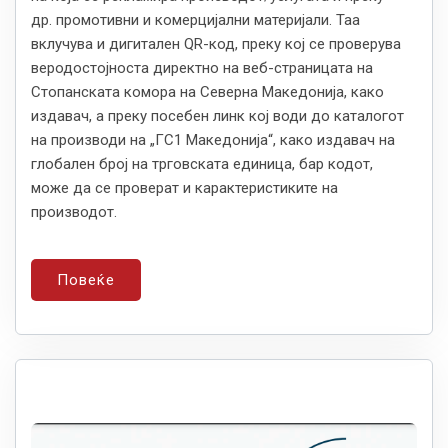
др. промотивни и комерцијални материјали. Таа
вклучува и дигитален QR-код, преку кој се проверува
веродостојноста директно на веб-страницата на
Стопанската комора на Северна Македонија, како
издавач, а преку посебен линк кој води до каталогот
на производи на „ГС1 Македонија“, како издавач на
глобален број на трговската единица, бар кодот,
може да се проверат и карактеристиките на
производот.
Повеќе