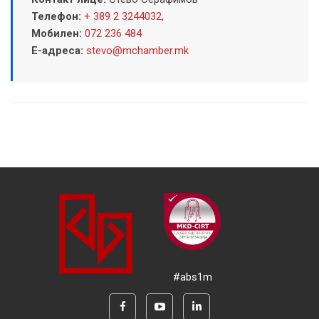
Телефон:
+ 389 2 3244032
,
Мобилен:
072 236 484
Е-адреса:
stevo@mchamber.mk
#abs1m