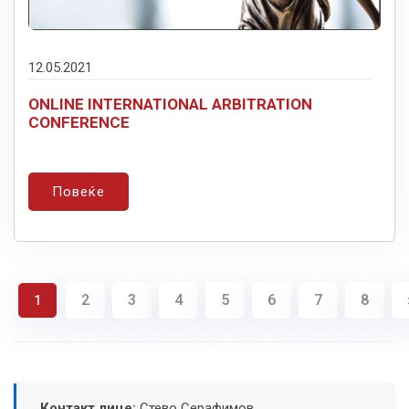
12.05.2021
ONLINE INTERNATIONAL ARBITRATION
CONFERENCE
Повеќе
2
3
4
5
6
7
8
1
Контакт лице:
Стево Серафимов