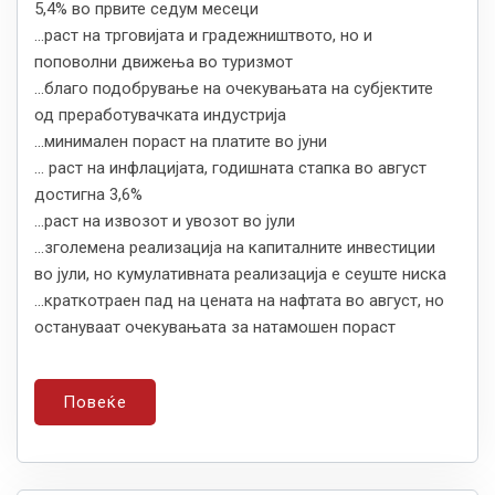
5,4% во првите седум месеци
...раст на трговијата и градежништвото, но и
поповолни движења во туризмот
...благо подобрување на очекувањата на субјектите
од преработувачката индустрија
...минимален пораст на платите во јуни
... раст на инфлацијата, годишната стапка во август
достигна 3,6%
...раст на извозот и увозот во јули
...зголемена реализација на капиталните инвестиции
во јули, но кумулативната реализација е сеуште ниска
...краткотраен пад на цената на нафтата во август, но
остануваат очекувањата за натамошен пораст
Повеќе