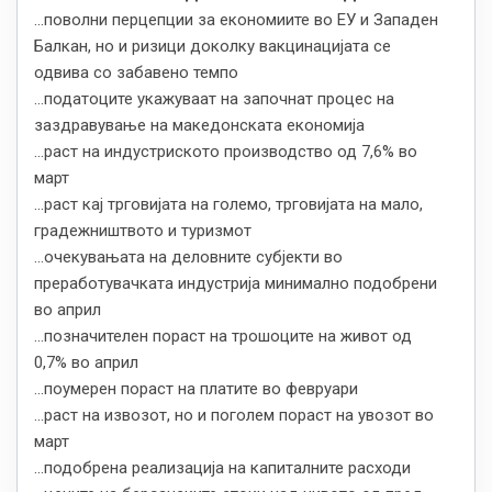
...поволни перцепции за економиите во ЕУ и Западен
Бaлкан, но и ризици доколку вакцинацијата се
одвива со забавено темпо
…податоците укажуваат на започнат процес на
заздравување на македонската економија
...раст на индустриското производство од 7,6% во
март
...раст кај трговијата на големо, трговијата на мало,
градежништвото и туризмот
...очекувањата на деловните субјекти во
преработувачката индустрија минимално подобрени
во април
...позначителен пораст на трошоците на живот од
0,7% во април
...поумерен пораст на платите во февруари
...раст на извозот, но и поголем пораст на увозот во
март
...подобрена реализација на капиталните расходи