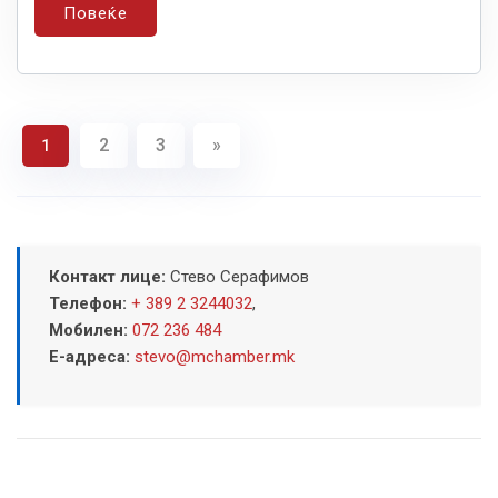
Повеќе
2
3
»
1
Контакт лице:
Стево Серафимов
Телефон:
+ 389 2 3244032
,
Мобилен:
072 236 484
Е-адреса:
stevo@mchamber.mk