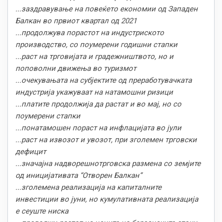
...заздравување на повеќето економии од Западен
Балкан во првиот квартал од 2021
...продолжува порастот на индустриското
производство, со поумерени годишни стапки
...раст на трговијата и градежништвото, но и
поповолни движења во туризмот
...очекувањата на субјектите од преработувачката
индустрија укажуваат на натамошни ризици
...платите продолжија да растат и во мај, но со
поумерени стапки
...понатамошен пораст на инфлацијата во јули
...раст на извозот и увозот, при зголемен трговски
дефицит
...значајна надворешнотрговска размена со земјите
од иницијативата “Отворен Балкан”
...зголемена реализација на капиталните
инвестиции во јуни, но кумулативната реализација
е сеуште ниска