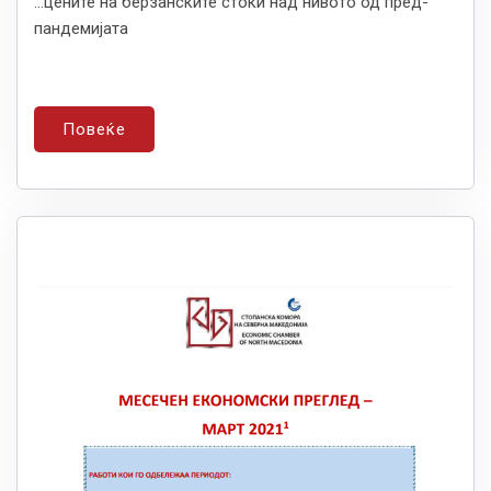
...цените на берзанските стоки над нивото од пред-
пандемијата
Повеќе