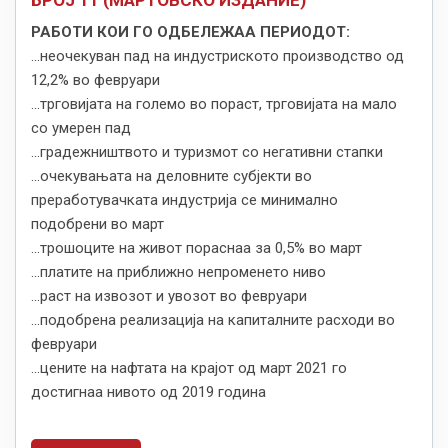
РАБОТИ КОИ ГО ОДБЕЛЕЖАА ПЕРИОДОТ:
...неочекуван пад на индустриското производство од
12,2% во февруари
...трговијата на големо во пораст, трговијата на мало
со умерен пад
...градежништвото и туризмот со негативни стапки
...очекувањата на деловните субјекти во
преработувачката индустрија се минимално
подобрени во март
...трошоците на живот пораснаа за 0,5% во март
...платите на приближно непроменето ниво
...раст на извозот и увозот во февруари
...подобрена реализација на капиталните расходи во
февруари
...цените на нафтата на крајот од март 2021 го
достигнаа нивото од 2019 година