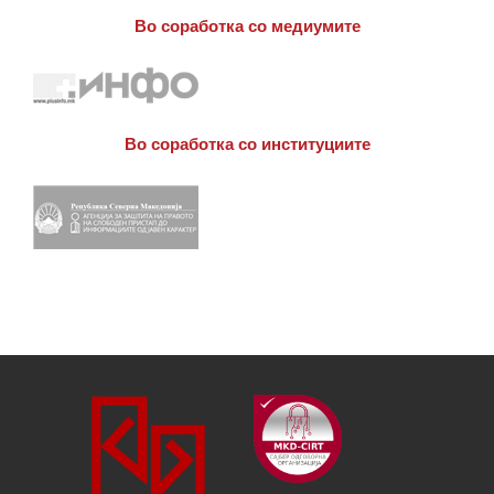
Во соработка со медиумите
Во соработка со институциите