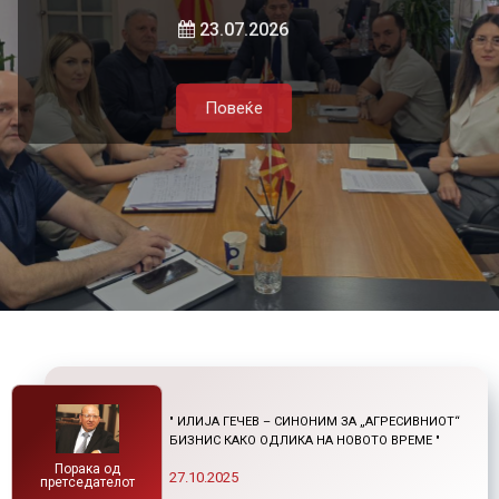
и нетарифните бариери
23.07.2026
Повеќе
Повеќе
21.07.2026
Повеќе
Повеќе
" ИЛИЈА ГЕЧЕВ – СИНОНИМ ЗА „АГРЕСИВНИОТ“
БИЗНИС КАКО ОДЛИКА НА НОВОТО ВРЕМЕ "
Порака од
27.10.2025
претседателот