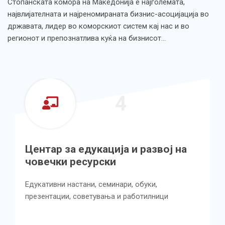
Стопанската комора на Македонија е најголемата,
највлијателната и најреномираната бизнис-асоцијација во
државата, лидер во коморскиот систем кај нас и во
регионот и препознатлива куќа на бизнисот…
4
Центар за едукација и развој на
Це
човечки ресурски
кв
ус
Едукативни настани, семинари, обуки,
презентации, советувања и работилници
Имп