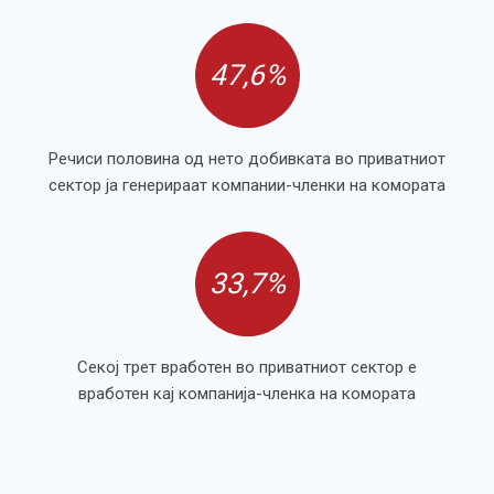
47,6%
Речиси половина од нето добивката во приватниот
сектор ја генерираат компании-членки на комората
33,7%
Секој трет вработен во приватниот сектор е
вработен кај компанија-членка на комората