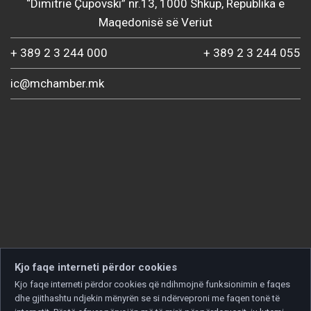
“Dimitrie Çupovski” nr.13, 1000 Shkup, Republika e
Maqedonisë së Veriut
+ 389 2 3 244 000
+ 389 2 3 244 055
ic@mchamber.mk
Kjo faqe interneti përdor cookies
Kjo faqe interneti përdor cookies që ndihmojnë funksionimin e faqes
dhe gjithashtu ndjekin mënyrën se si ndërveproni me faqen tonë të