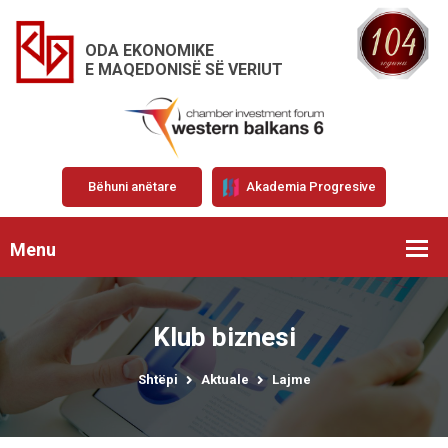
ODA EKONOMIKE
E MAQEDONISË SË VERIUT
Bëhuni anëtare
Akademia Progresive
Menu
Klub biznesi
Shtëpi
Aktuale
Lajme