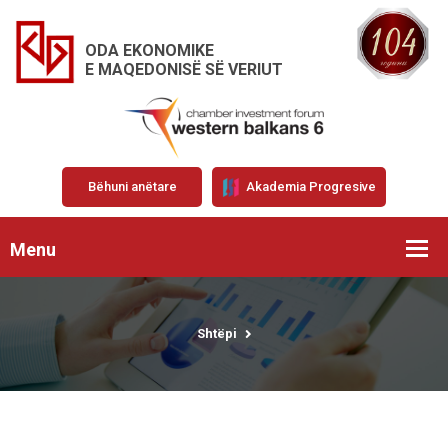
ODA EKONOMIKE
E MAQEDONISË SË VERIUT
Bëhuni anëtare
Akademia Progresive
Menu
Shtëpi