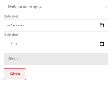
datë prej
datë deri
Kërko