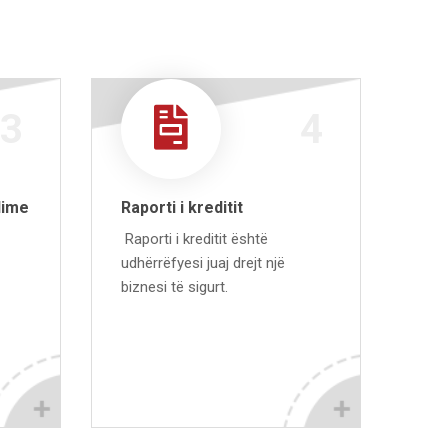
3
4
dime
Raporti i kreditit
Raporti i kreditit është
udhërrëfyesi juaj drejt një
biznesi të sigurt.