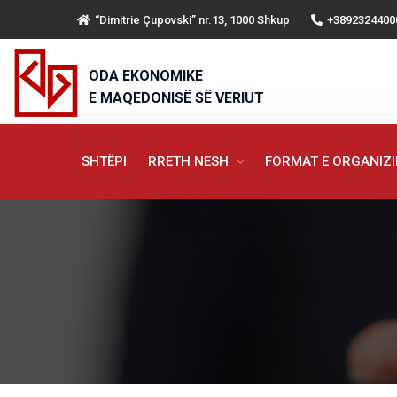
“Dimitrie Çupovski” nr.13, 1000 Shkup
+3892324400
ODA EKONOMIKE
E MAQEDONISË SË VERIUT
SHTËPI
RRETH NESH
FORMAT E ORGANIZ