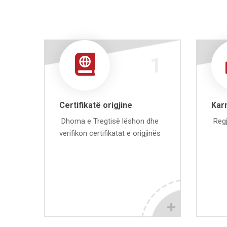
1
Certifikatë origjine
Kar
Dhoma e Tregtisë lëshon dhe
Regj
verifikon certifikatat e origjinës