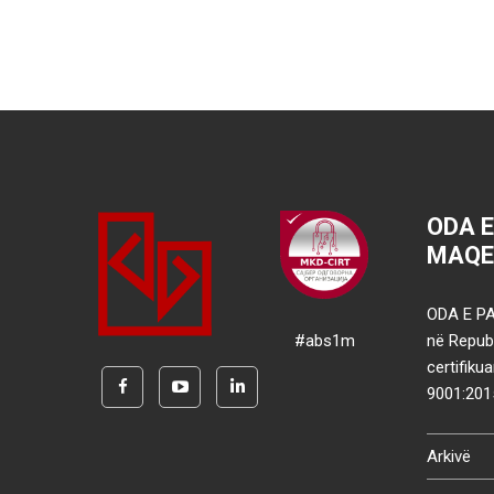
ODA 
MAQE
ODA E PA
#abs1m
në Republ
certifik
9001:201
Arkivë