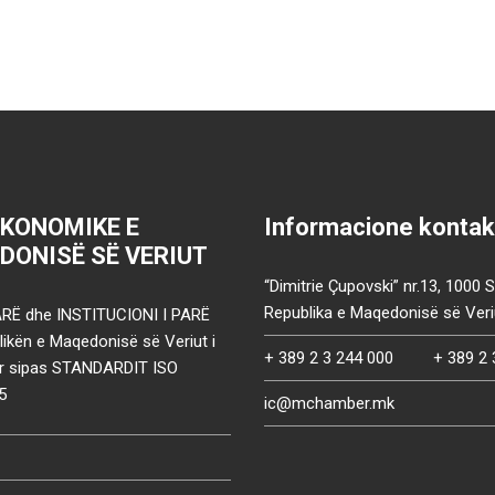
EKONOMIKE E
Informacione kontak
DONISË SË VERIUT
“Dimitrie Çupovski” nr.13, 1000 
Republika e Maqedonisë së Veri
RË dhe INSTITUCIONI I PARË
ikën e Maqedonisë së Veriut i
+ 389 2 3 244 000
+ 389 2 
uar sipas STANDARDIT ISO
5
ic@mchamber.mk