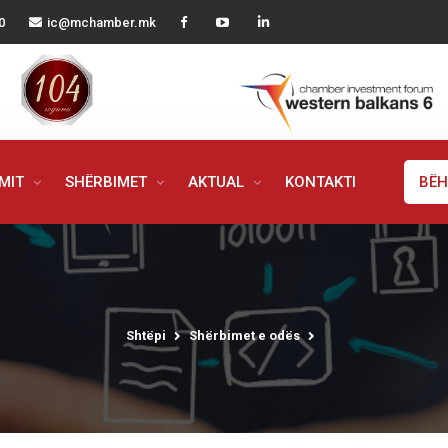
0
ic@mchamber.mk
IMIT
SHËRBIMET
AKTUAL
KONTAKTI
BËH
Shtëpi
Shërbimet e odës