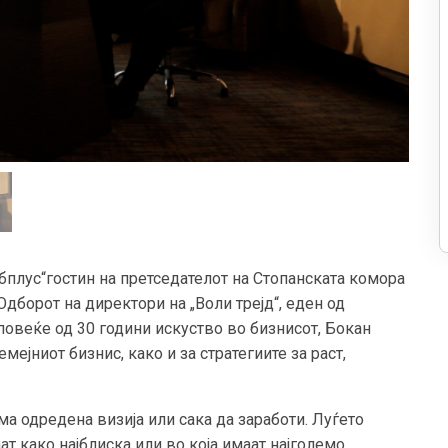
бплус“гостин на претседателот на Стопанската комора
дборот на директори на „Воли трејд“, еден од
 повеќе од 30 години искуство во бизнисот, Бокан
ејниот бизнис, како и за стратегиите за раст,
ма одредена визија или сака да заработи. Луѓето
ат како најблиска или во која имаат најголемо