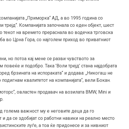
компанијата „Приморка“ АД, а во 1995 година со
и трејд“. Компанијата започнала со еден објект, шест
о текот на времето прераснала во водечка трговска
а во Црна Гора, со најголем приход во приватниот
ни, но потоа кај мене се разви чувството за
повеќе и подобро. Така ’Воли трејд’ стана најдобрата
оред брзината на испораката“ и додава: „Никогаш не
 подигнам квалитетот на компанијата“, вели Бокан.
моторс“, овластен продавач на возилата BMW, Mini и
р.
од голема важност му е неговите деца да го
 и да се здобијат со работни навики на реално место
истинските луѓе, а тоа ќе придонесе и за нивниот