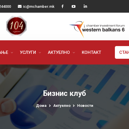
244000
ic@mchamber.mk
РАЊЕ
УСЛУГИ
АКТУЕЛНО
КОНТАКТ
СТА
Бизнис клуб
Дома
Актуелно
Новости