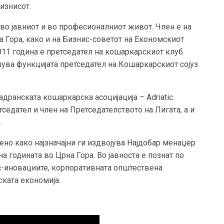
бизнисот.
во јавниот и во професионалниот живот. Член е на
 Гора, како и на Бизнис-советот на Економскиот
011 година е претседател на кошаркарскиот клуб
ршува функцијата претседател на Кошаркарскиот сојуз
дранската кошаркарска асоцијација – Adriatic
етседател и член на Претседателството на Лигата, а и
.
ено како најзначајни ги издвојува Најдобар менаџер
 годината во Црна Гора. Во јавноста е познат по
ис-иновациите, корпоративната општествена
ската економија.