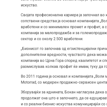
искуство.
Својата професионална кариера ја започнал во 
сопствени средства ја основал компанијата „Вол
вработени и со минимален промет и профит, а с
компанија за малопродажба и за големопродажб
сектор и со околу 2.500 вработени.
„Бизнисот го започнав од егзистенцијални причи
дополнителни вредности, чувството дека можам 
компанија во Црна Гора според квалитетот и сп
размислував колкав профит ќе имам, туку да го
Во 2011 година ја основал и компанијата „Воли 
Motorrad, со модерен продажно-сервисен цента
Зборувајќи за иднината, Бокан нагласува дека 
продолжат она што е започнато, да се едуцираат
и со реални бизнис-искуства комуницирајќи со в