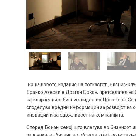
Во најновото издание на поткастот „Бизнис-клу
Бранко Азески е Драган Бокан, претседател на О
највлијателните бизнис-лидер во Црна Гора. Со
споделува вредни информации за развојот на сем
иновации и за одржливост на компанијата.
Според Бокан, секој што влегува во бизнисот и
започнуваат бизнис во областа која ја чувствува