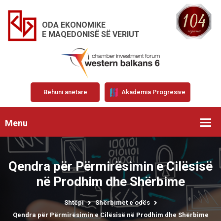
ODA EKONOMIKE
E MAQEDONISË SË VERIUT
Bëhuni anëtare
Akademia Progresive
Menu
Qendra për Përmirësimin e Cilësisë
në Prodhim dhe Shërbime
Shtëpi
Shërbimet e odës
Qendra për Përmirësimin e Cilësisë në Prodhim dhe Shërbime