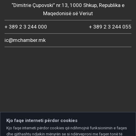
“Dimitrie Çupovski” nr.13, 1000 Shkup, Republika e
Maqedonisë së Veriut
+ 389 2 3 244 000
+ 389 2 3 244 055
ic@mchamber.mk
Kjo faqe interneti përdor cookies
Kjo faqe interneti përdor cookies që ndihmojnë funksionimin e faqes
dhe gjithashtu ndjekin mënyrën se si ndërveproni me faqen tonë të