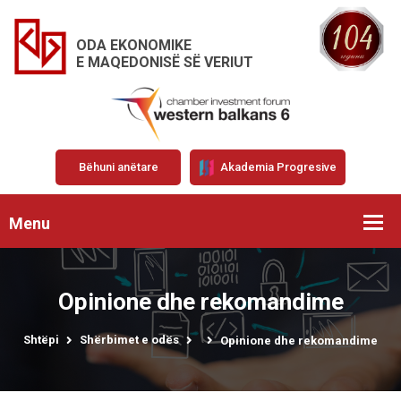
ODA EKONOMIKE
E MAQEDONISË SË VERIUT
Bëhuni anëtare
Akademia Progresive
Menu
Opinione dhe rekomandime
Shtëpi
Shërbimet e odës
Opinione dhe rekomandime