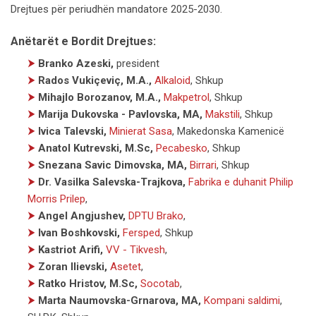
Drejtues për periudhën mandatore 2025-2030.
Anëtarët e Bordit Drejtues:
⮞
Branko Azeski,
president
⮞
Rados Vukiçeviç, M.A.,
Alkaloid
,
Shkup
⮞
Mihajlo Borozanov, M.A.,
Makpetrol
,
Shkup
⮞
Marija Dukovska - Pavlovska, MA,
Makstili
,
Shkup
⮞
Ivica Talevski,
Minierat Sasa
,
Makedonska Kamenicë
⮞
Anatol Kutrevski, M.Sc,
Pecabesko
,
Shkup
⮞
Snezana Savic Dimovska, MA,
Birrari
,
Shkup
⮞
Dr. Vasilka Salevska-Trajkova,
Fabrika e duhanit Philip
Morris Prilep
,
⮞
Angel Angjushev,
DPTU Brako
,
⮞
Ivan Boshkovski,
Fersped
,
Shkup
⮞
Kastriot Arifi,
VV - Tikvesh
,
⮞
Zoran Ilievski,
Asetet
,
⮞
Ratko Hristov, M.Sc,
Socotab
,
⮞
Marta Naumovska-Grnarova, MA,
Kompani saldimi
,