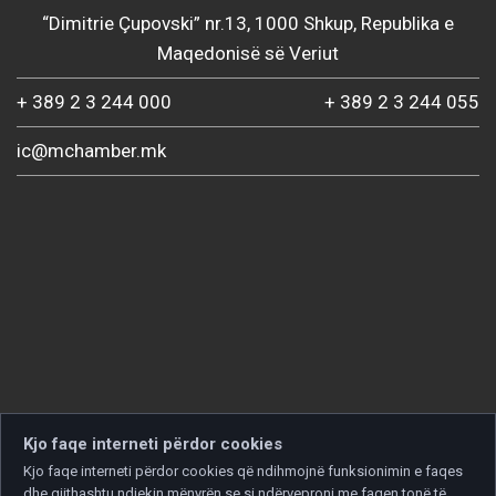
“Dimitrie Çupovski” nr.13, 1000 Shkup, Republika e
Maqedonisë së Veriut
+ 389 2 3 244 000
+ 389 2 3 244 055
ic@mchamber.mk
Kjo faqe interneti përdor cookies
Kjo faqe interneti përdor cookies që ndihmojnë funksionimin e faqes
dhe gjithashtu ndjekin mënyrën se si ndërveproni me faqen tonë të