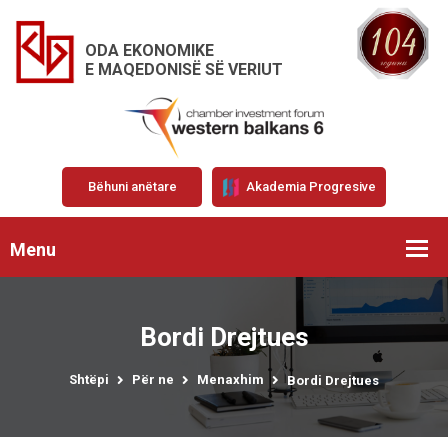
ODA EKONOMIKE
E MAQEDONISË SË VERIUT
Bëhuni anëtare
Akademia Progresive
Menu
Bordi Drejtues
Shtëpi
Për ne
Menaxhim
Bordi Drejtues