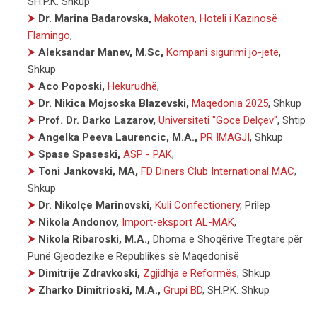
SH.P.K. Shkup
⮞
Dr. Marina Badarovska,
Makoten, Hoteli i Kazinosë
Flamingo
,
⮞
Aleksandar Manev, M.Sc,
Kompani sigurimi jo-jetë
,
Shkup
⮞
Aco Poposki,
Hekurudhë
,
⮞
Dr. Nikica Mojsoska Blazevski,
Maqedonia 2025
,
Shkup
⮞
Prof. Dr. Darko Lazarov,
Universiteti "Goce Delçev"
,
Shtip
⮞
Angelka Peeva Laurencic, M.A.,
PR IMAGJI
,
Shkup
⮞
Spase Spaseski,
ASP - PAK
,
⮞
Toni Jankovski, MA,
FD Diners Club International MAC
,
Shkup
⮞
Dr. Nikolçe Marinovski,
Kuli Confectionery
,
Prilep
⮞
Nikola Andonov,
Import-eksport AL-MAK
,
⮞
Nikola Ribaroski, M.A.,
Dhoma e Shoqërive Tregtare për
Punë Gjeodezike e Republikës së Maqedonisë
⮞
Dimitrije Zdravkoski,
Zgjidhja e Reformës
,
Shkup
⮞
Zharko Dimitrioski, M.A.,
Grupi BD
,
SH.P.K. Shkup