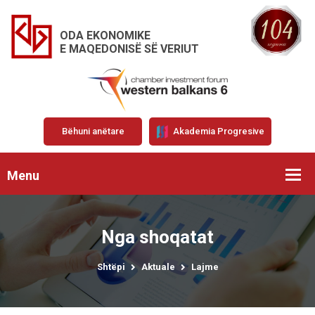
ODA EKONOMIKE
E MAQEDONISË SË VERIUT
Bëhuni anëtare
Akademia Progresive
Menu
Nga shoqatat
Shtëpi
Aktuale
Lajme