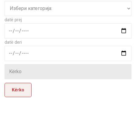
datë prej
datë deri
Kërko