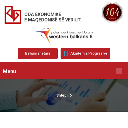
ODA EKONOMIKE
E MAQEDONISË SË VERIUT
Bëhuni anëtare
Akademia Progresive
Menu
Shtëpi