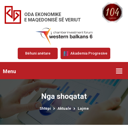
ODA EKONOMIKE
E MAQEDONISË SË VERIUT
Bëhuni anëtare
Akademia Progresive
Menu
Nga shoqatat
Shtëpi
Aktuale
Lajme