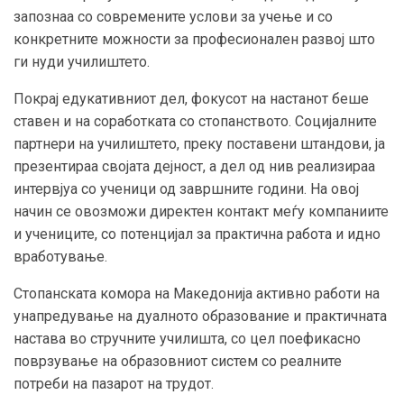
запознаа со современите услови за учење и со
конкретните можности за професионален развој што
ги нуди училиштето.
Покрај едукативниот дел, фокусот на настанот беше
ставен и на соработката со стопанството. Социјалните
партнери на училиштето, преку поставени штандови, ја
презентираа својата дејност, а дел од нив реализираа
интервјуа со ученици од завршните години. На овој
начин се овозможи директен контакт меѓу компаниите
и учениците, со потенцијал за практична работа и идно
вработување.
Стопанската комора на Македонија активно работи на
унапредување на дуалното образование и практичната
настава во стручните училишта, со цел поефикасно
поврзување на образовниот систем со реалните
потреби на пазарот на трудот.