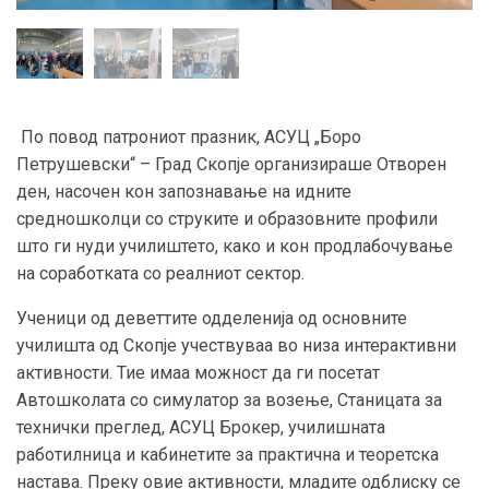
По повод патрониот празник, АСУЦ „Боро
Петрушевски“ – Град Скопје организираше Отворен
ден, насочен кон запознавање на идните
средношколци со струките и образовните профили
што ги нуди училиштето, како и кон продлабочување
на соработката со реалниот сектор.
Ученици од деветтите одделенија од основните
училишта од Скопје учествуваа во низа интерактивни
активности. Тие имаа можност да ги посетат
Автошколата со симулатор за возење, Станицата за
технички преглед, АСУЦ Брокер, училишната
работилница и кабинетите за практична и теоретска
настава. Преку овие активности, младите одблиску се