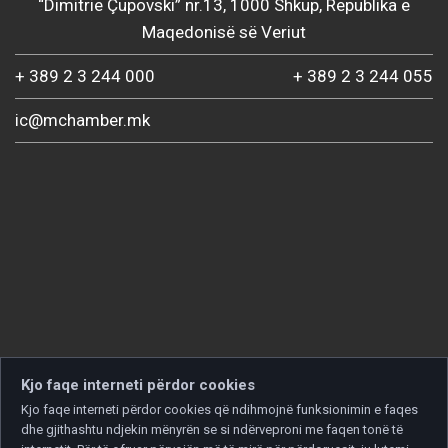
“Dimitrie Çupovski” nr.13, 1000 Shkup, Republika e
Maqedonisë së Veriut
+ 389 2 3 244 000
+ 389 2 3 244 055
ic@mchamber.mk
Kjo faqe interneti përdor cookies
Kjo faqe interneti përdor cookies që ndihmojnë funksionimin e faqes
dhe gjithashtu ndjekin mënyrën se si ndërveproni me faqen tonë të