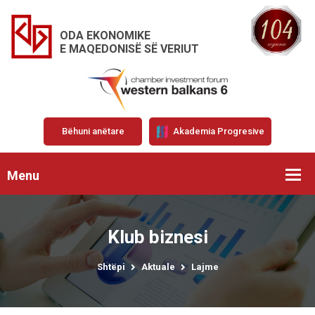
ODA EKONOMIKE
E MAQEDONISË SË VERIUT
Bëhuni anëtare
Akademia Progresive
Menu
Klub biznesi
Shtëpi
Aktuale
Lajme