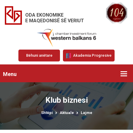
ODA EKONOMIKE
E MAQEDONISË SË VERIUT
Bëhuni anëtare
Akademia Progresive
Menu
Klub biznesi
Shtëpi
Aktuale
Lajme