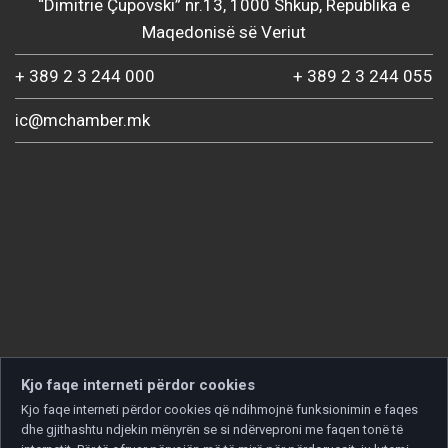
“Dimitrie Çupovski” nr.13, 1000 Shkup, Republika e
Maqedonisë së Veriut
+ 389 2 3 244 000
+ 389 2 3 244 055
ic@mchamber.mk
Kjo faqe interneti përdor cookies
Kjo faqe interneti përdor cookies që ndihmojnë funksionimin e faqes
dhe gjithashtu ndjekin mënyrën se si ndërveproni me faqen tonë të