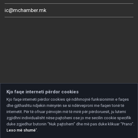
ic@mchamber.mk
Kjo faqe interneti përdor cookies
Kjo faqe interneti përdor cookies që ndihmojnë funksionimin e faqes
dhe gjithashtu ndjekin mënyrën se si ndërveproni me faqen tonë të
internetit. Për të ofruar përvojën më të mirë për përdoruesit, ju lutemi
zgjidhni individualisht nëse pajtoheni ose jo me secilin cookie specifik
duke zgjedhur butonin “Nuk pajtohem” dhe më pas duke klikuar “Prano”.
Lexo më shumë'
.
Copyright © 2026 Developed by
Unet
. All rights reserved.