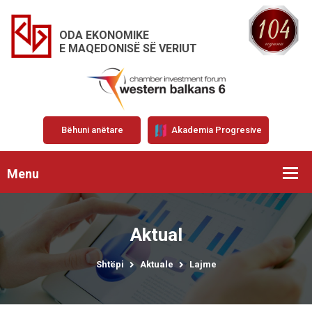
ODA EKONOMIKE
E MAQEDONISË SË VERIUT
Bëhuni anëtare
Akademia Progresive
Menu
Aktual
Shtëpi
Aktuale
Lajme