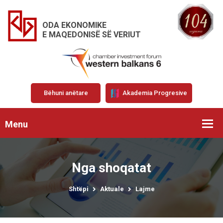
ODA EKONOMIKE
E MAQEDONISË SË VERIUT
Bëhuni anëtare
Akademia Progresive
Menu
Nga shoqatat
Shtëpi
Aktuale
Lajme