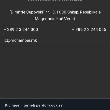
“Dimitrie Çupovski” nr.13, 1000 Shkup, Republika e
Maqedonisë së Veriut
+ 389 2 3 244 000
+ 389 2 3 244 055
ic@mchamber.mk
Kjo faqe interneti përdor cookies