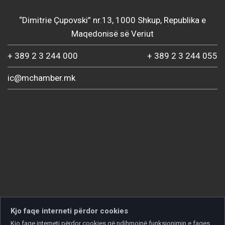
“Dimitrie Çupovski” nr.13, 1000 Shkup, Republika e
Maqedonisë së Veriut
+ 389 2 3 244 000
+ 389 2 3 244 055
ic@mchamber.mk
Kjo faqe interneti përdor cookies
Kjo faqe interneti përdor cookies që ndihmojnë funksionimin e faqes