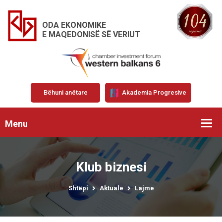
ODA EKONOMIKE
E MAQEDONISË SË VERIUT
Bëhuni anëtare
Akademia Progresive
Menu
Klub biznesi
Shtëpi
Aktuale
Lajme