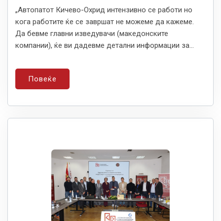
„Автопатот Кичево-Охрид интензивно се работи но
кога работите ќе се завршат не можеме да кажеме.
Да бевме главни изведувачи (македонските
компании), ќе ви дадевме детални информации за...
Повеќе