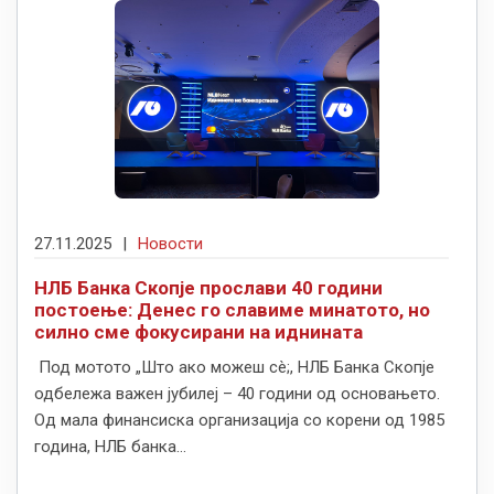
27.11.2025
|
Новости
НЛБ Банка Скопје прослави 40 години
постоење: Денес го славиме минатото, но
силно сме фокусирани на иднината
Под мотото „Што ако можеш сè;, НЛБ Банка Скопје
одбележа важен јубилеј – 40 години од основањето.
Од мала финансиска организација со корени од 1985
година, НЛБ банка...