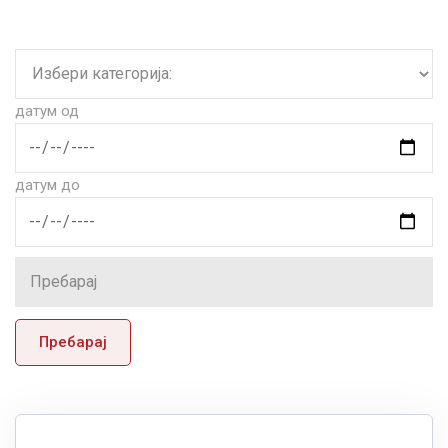
датум од
датум до
Пребарај