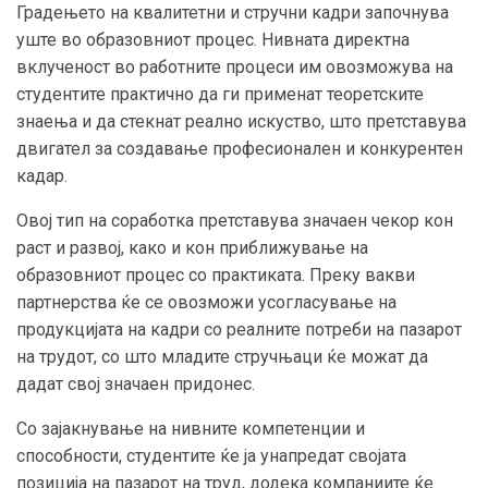
Градењето на квалитетни и стручни кадри започнува
уште во образовниот процес. Нивната директна
вклученост во работните процеси им овозможува на
студентите практично да ги применат теоретските
знаења и да стекнат реално искуство, што претставува
двигател за создавање професионален и конкурентен
кадар.
Овој тип на соработка претставува значаен чекор кон
раст и развој, како и кон приближување на
образовниот процес со практиката. Преку вакви
партнерства ќе се овозможи усогласување на
продукцијата на кадри со реалните потреби на пазарот
на трудот, со што младите стручњаци ќе можат да
дадат свој значаен придонес.
Со зајакнување на нивните компетенции и
способности, студентите ќе ја унапредат својата
позиција на пазарот на труд, додека компаниите ќе