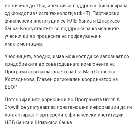
во висина до 15%, и техничка поддршка финансирана
од Фондот за чиста технологија (ФЧТ). Партнерски
финансиски институции се НЛБ банка и Шпаркасе
банка. Консултантите се поддршка за компаниите
учеснички во процесите на пријавување и
имплементација.
Учесниците, воедно, имаа можност да се запознаат со
придобивките во советодавната компонента на
Програмата во излагањето на Г-а Маја Столеска
Костадинова, Главен регионален координатор на
ЕБОР.
Потенцијалните корисници во Програмата Green &
Growth се упатуваат за понатамошни информации да ги
контактираат Партнерските финансиски институции
НЛБ банка и Шпаркасе банка.