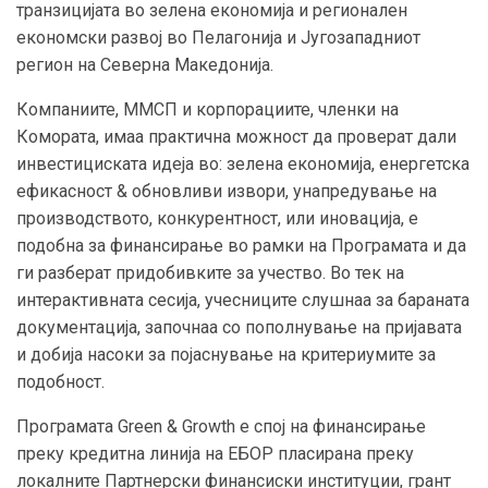
транзицијата во зелена економија и регионален
економски развој во Пелагонија и Југозападниот
регион на Северна Македонија.
Компаниите, ММСП и корпорациите, членки на
Комората, имаа практична можност да проверат дали
инвестициската идеја во: зелена економија, енергетска
ефикасност & обновливи извори, унапредување на
производството, конкурентност, или иновација, е
подобна за финансирање во рамки на Програмата и да
ги разберат придобивките за учество. Во тек на
интерактивната сесија, учесниците слушнаа за бараната
документација, започнаа со пополнување на пријавата
и добија насоки за појаснување на критериумите за
подобност.
Програмата Green & Growth е спој на финансирање
преку кредитна линија на ЕБОР пласирана преку
локалните Партнерски финансиски институции, грант