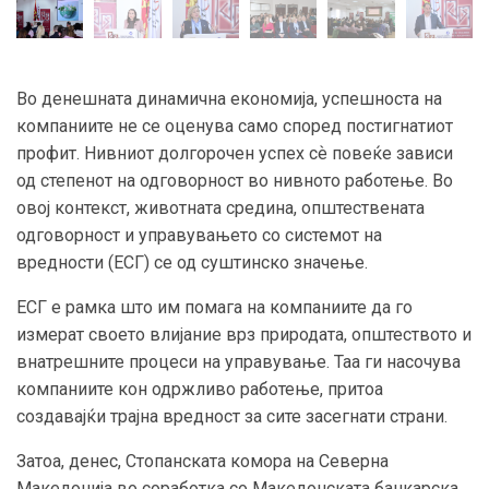
Во денешната динамична економија, успешноста на
компаниите не се оценува само според постигнатиот
профит. Нивниот долгорочен успех сѐ повеќе зависи
од степенот на одговорност во нивното работење. Во
овој контекст, животната средина, општествената
одговорност и управувањето со системот на
вредности (ЕСГ) се од суштинско значење.
ЕСГ е рамка што им помага на компаниите да го
измерат своето влијание врз природата, општеството и
внатрешните процеси на управување. Таа ги насочува
компаниите кон одржливо работење, притоа
создавајќи трајна вредност за сите засегнати страни.
Затоа, денес, Стопанската комора на Северна
Македонија во соработка со Македонската банкарска