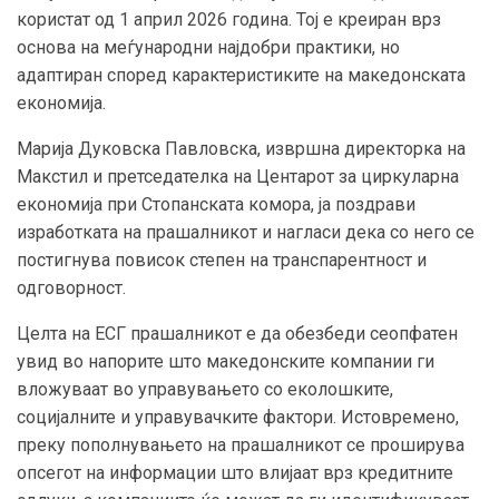
користат од 1 април 2026 година. Тој е креиран врз
основа на меѓународни најдобри практики, но
адаптиран според карактеристиките на македонската
економија.
Марија Дуковска Павловска, извршна директорка на
Макстил и претседателка на Центарот за циркуларна
економија при Стопанската комора, ја поздрави
изработката на прашалникот и нагласи дека со него се
постигнува повисок степен на транспарентност и
одговорност.
Целта на ЕСГ прашалникот е да обезбеди сеопфатен
увид во напорите што македонските компании ги
вложуваат во управувањето со еколошките,
социјалните и управувачките фактори. Истовремено,
преку пополнувањето на прашалникот се проширува
опсегот на информации што влијаат врз кредитните