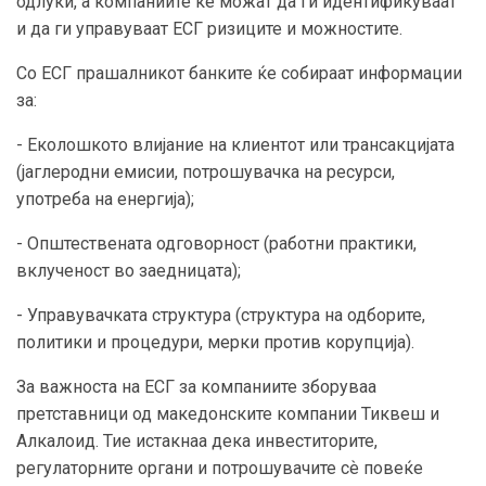
одлуки, а компаниите ќе можат да ги идентификуваат
и да ги управуваат ЕСГ ризиците и можностите.
Со ЕСГ прашалникот банките ќе собираат информации
за:
- Еколошкото влијание на клиентот или трансакцијата
(јаглеродни емисии, потрошувачка на ресурси,
употреба на енергија);
- Општествената одговорност (работни практики,
вклученост во заедницата);
- Управувачката структура (структура на одборите,
политики и процедури, мерки против корупција).
За важноста на ЕСГ за компаниите зборуваа
претставници од македонските компании Тиквеш и
Алкалоид. Тие истакнаа дека инвеститорите,
регулаторните органи и потрошувачите сѐ повеќе