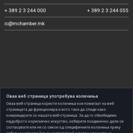
+ 389 2 3 244 000
+ 389 2 3 244 055
ic@mchamber.mk
Оваа веб страница употребува колачиња
Оваа веб-страница користи колачиња кои помагаат на веб-
страницата да функционира и исто така да следи како
комуницирате со нашата веб-страница. За да го обезбедиме
најдоброто корисничко искуство, изберете поединечно дали се
согласувате или не со секое од специфичните колачиња преку