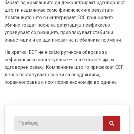
бараат од компаниите да демонстрираат одговорност
што ги надминува само финансиските резултати.
Компаниите што ги интегрираат ЕСГ принципите
обично градат посилна репутација, поефикасно
управуваат со ризиците, привлекуваат стабилни
инвестиции и се адаптираат на глобалните промени.
На кратко, ЕСГ не е само рутинска обврска за
нефинансиско известување — тоа е стратегија за
одговорен развој. Компаниите што го прифаќаат ЕСГ
денес поставуваат основи за поодржлива,
порамноправна и поотпорна економија во иднина.