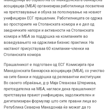
асоцијација (МБА) организираа работилница посветена
на претставување и обука за пополнување на новиот
унифициран ЕСГ прашалник. Работилницата се одржа
во просториите на Стопанската комора и е дел од
заедничките напори и активности на Стопанската
комора и МБА за поддршка на компаниите во
воведувањето на одржливи бизнис практики. На
настанот присуствуваа 60 компании-членки на
Стопанската комора.
Прашалникот е подготвен од ЕСГ Комисијата при
Македонската банкарска асоцијација (МБА), со учество
на сите банки и поддршка од релевантни институции.
Во своето обраќање, д-р Маја Стевкова Штериева,
претседателка на МБА, нагласи дека прашалникот
претставува првиот унифициран, задолжителен и
дигитализиран формулар што сите правни лица во
Република Северна Македонија ќе можат да го