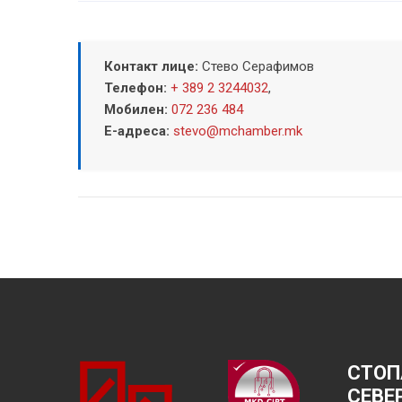
Контакт лице:
Стево Серафимов
Телефон:
+ 389 2 3244032
,
Мобилен:
072 236 484
Е-адреса:
stevo@mchamber.mk
СТОП
СЕВЕ