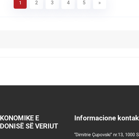
2
3
4
5
»
1
EKONOMIKE E
Informacione kontak
DONISË SË VERIUT
“Dimitrie Çupovski” nr.13, 1000 