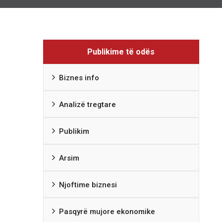
Publikime të odës
Biznes info
Analizë tregtare
Publikim
Arsim
Njoftime biznesi
Pasqyrë mujore ekonomike