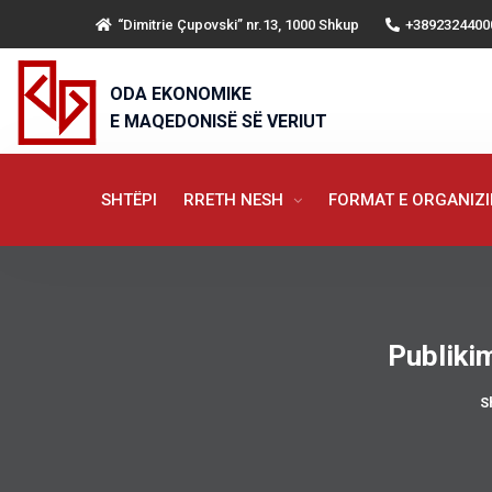
“Dimitrie Çupovski” nr.13, 1000 Shkup
+3892324400
ODA EKONOMIKE
E MAQEDONISË SË VERIUT
SHTËPI
RRETH NESH
FORMAT E ORGANIZ
Publiki
S