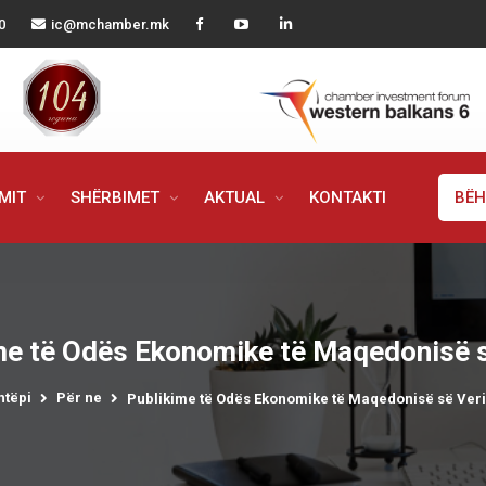
0
ic@mchamber.mk
IMIT
SHËRBIMET
AKTUAL
KONTAKTI
BËH
me të Odës Ekonomike të Maqedonisë s
htëpi
Për ne
Publikime të Odës Ekonomike të Maqedonisë së Veri