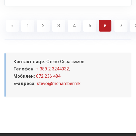
«
1
2
3
4
5
7
6
Контакт лице:
Стево Серафимов
Телефон:
+ 389 2 3244032
,
Мобилен:
072 236 484
Е-адреса:
stevo@mchamber.mk