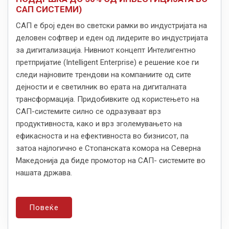
САП СИСТЕМИ)
САП е број еден во светски рамки во индустријата на
деловен софтвер и еден од лидерите во индустријата
за дигитализација. Нивниот концепт Интелигентно
претпријатие (Intelligent Enterprise) е решение кое ги
следи најновите трендови на компаниите од сите
дејности и е светилник во ерата на дигиталната
трансформација. Придобивките од користењето на
САП-системите силно се одразуваат врз
продуктивноста, како и врз зголемувањето на
ефикасноста и на ефективноста во бизнисот, па
затоа најлогично е Стопанската комора на Северна
Македонија да биде промотор на САП- системите во
нашата држава.
Повеќе