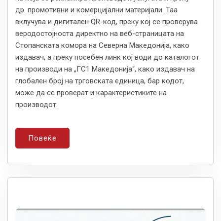
др. промотивни и комерцијални материјали. Таа
вклучува и дигитален QR-код, преку кој се проверува
веродостојноста директно на веб-страницата на
Стопанската комора на Северна Македонија, како
издавач, а преку посебен линк кој води до каталогот
на производи на „ГС1 Македонија“, како издавач на
глобален број на трговската единица, бар кодот,
може да се проверат и карактеристиките на
производот.
Повеќе