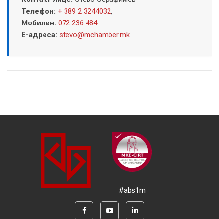
Телефон:
+ 389 2 3244032
,
Мобилен:
072 236 484
Е-адреса:
stevo@mchamber.mk
#abs1m