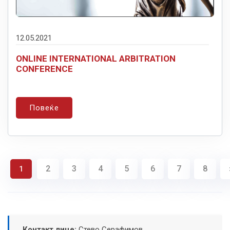
12.05.2021
ONLINE INTERNATIONAL ARBITRATION
CONFERENCE
Повеќе
2
3
4
5
6
7
8
1
Контакт лице:
Стево Серафимов