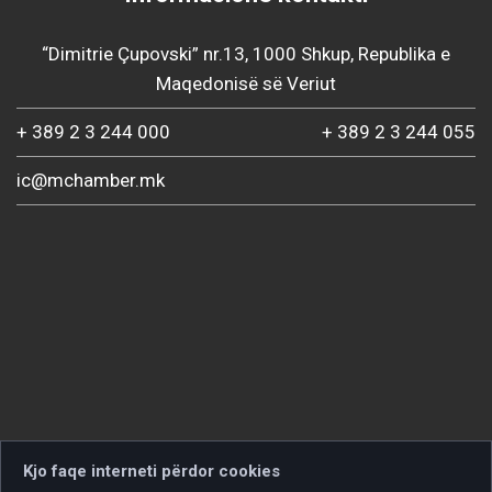
“Dimitrie Çupovski” nr.13, 1000 Shkup, Republika e
Maqedonisë së Veriut
+ 389 2 3 244 000
+ 389 2 3 244 055
ic@mchamber.mk
Kjo faqe interneti përdor cookies