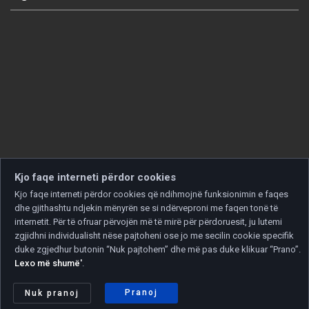
Kjo faqe interneti përdor cookies
Kjo faqe interneti përdor cookies që ndihmojnë funksionimin e faqes
dhe gjithashtu ndjekin mënyrën se si ndërveproni me faqen tonë të
internetit. Për të ofruar përvojën më të mirë për përdoruesit, ju lutemi
zgjidhni individualisht nëse pajtoheni ose jo me secilin cookie specifik
duke zgjedhur butonin “Nuk pajtohem” dhe më pas duke klikuar “Prano”.
Lexo më shumë'
.
Copyright © 2026 Developed by
Unet
. All rights reserved.
Politika e privatësisë
|
Politika e cookies
Pranoj
Nuk pranoj