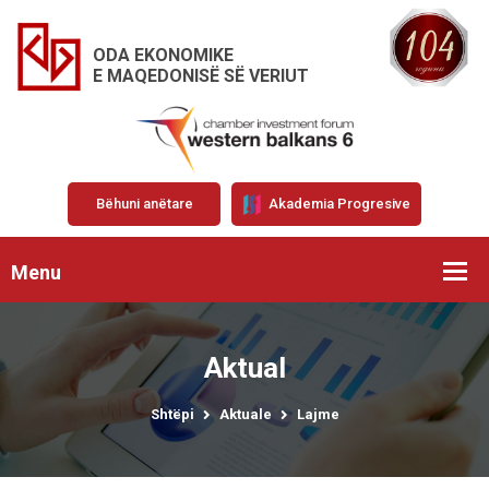
ODA EKONOMIKE
E MAQEDONISË SË VERIUT
Bëhuni anëtare
Akademia Progresive
Menu
Aktual
Shtëpi
Aktuale
Lajme