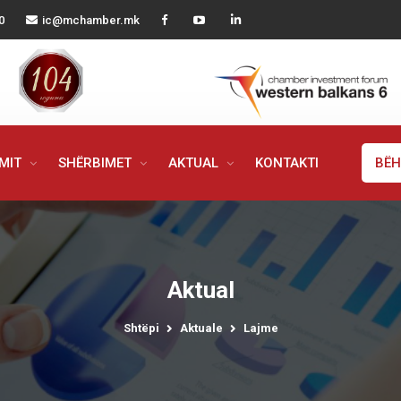
0
ic@mchamber.mk
IMIT
SHËRBIMET
AKTUAL
KONTAKTI
BËH
Aktual
Shtëpi
Aktuale
Lajme