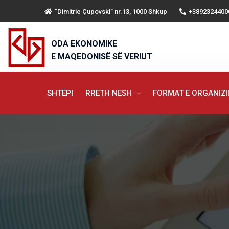
“Dimitrie Çupovski” nr.13, 1000 Shkup
+3892324400
ODA EKONOMIKE
E MAQEDONISË SË VERIUT
SHTËPI
RRETH NESH
FORMAT E ORGANIZ