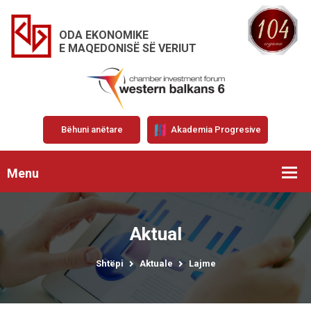
ODA EKONOMIKE
E MAQEDONISË SË VERIUT
Bëhuni anëtare
Akademia Progresive
Menu
Aktual
Shtëpi
Aktuale
Lajme