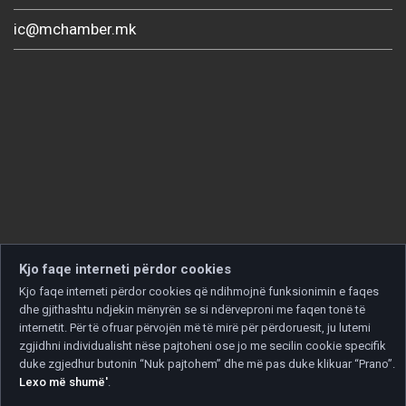
ic@mchamber.mk
Kjo faqe interneti përdor cookies
Kjo faqe interneti përdor cookies që ndihmojnë funksionimin e faqes
dhe gjithashtu ndjekin mënyrën se si ndërveproni me faqen tonë të
internetit. Për të ofruar përvojën më të mirë për përdoruesit, ju lutemi
zgjidhni individualisht nëse pajtoheni ose jo me secilin cookie specifik
duke zgjedhur butonin “Nuk pajtohem” dhe më pas duke klikuar “Prano”.
Lexo më shumë'
.
Copyright © 2026 Developed by
Unet
. All rights reserved.